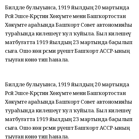
Билдәле булыуынса, 1919 йылдың 20 мартында
Рәсәй Эшсе-Крәҫтиән Хөкүмәте менән Башҡортостан
Хөкүмәте араһында Башҡорт Совет автономияһы
тураһында килешеүгә ҡул ҡуйыла. Был килешеү
матбуғатта 1919 йылдың 23 мартында баҫылып
сыға. Ошо көн рәсми рәүештә Башҡорт АССР-ының
тыуған көнө тип һанала.
Билдәле булыуынса, 1919 йылдың 20 мартында
Рәсәй Эшсе-Крәҫтиән Хөкүмәте менән Башҡортостан
Хөкүмәте араһында Башҡорт Совет автономияһы
тураһында килешеүгә ҡул ҡуйыла. Был килешеү
матбуғатта 1919 йылдың 23 мартында баҫылып
сыға. Ошо көн рәсми рәүештә Башҡорт АССР-ының
тыуған көнө тип һанала.