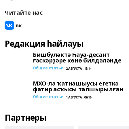
Читайте нас
Редакция һайлауы
Бишбүләктә Һауа-десант
ғәскәрҙәре көнө билдәләнде
Общие статьи
2 АВГУСТА , 15:14
МХО-ла ҡатнашыусы егеткә
фатир асҡысы тапшырылған
Общие статьи
1 АВГУСТА , 06:16
Партнеры