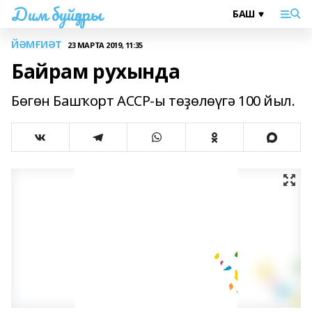
Дим буйҙары
ЙӘМҒИӘТ
23 МАРТА 2019, 11:35
Байрам рухында
Бөгөн Башҡорт АССР-ы төҙөлөүгә 100 йыл.