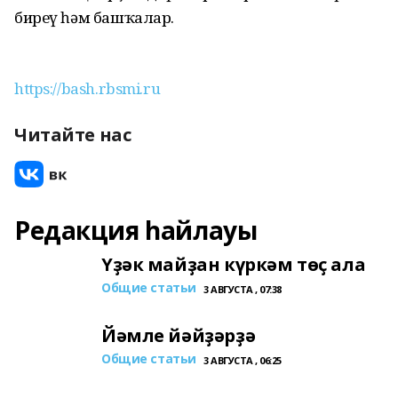
биреү һәм башҡалар.
https://bash.rbsmi.ru
Читайте нас
Редакция һайлауы
Үҙәк майҙан күркәм төҫ ала
Общие статьи
3 АВГУСТА , 07:38
Йәмле йәйҙәрҙә
Общие статьи
3 АВГУСТА , 06:25