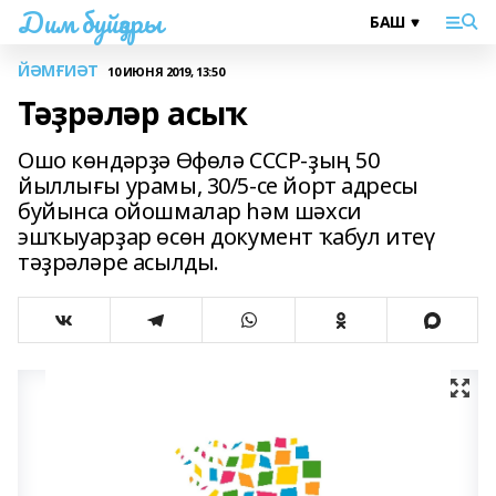
Дим буйҙары
ЙӘМҒИӘТ
10 ИЮНЯ 2019, 13:50
Тәҙрәләр асыҡ
Ошо көндәрҙә Өфөлә СССР-ҙың 50
йыллығы урамы, 30/5-се йорт адресы
буйынса ойошмалар һәм шәхси
эшҡыуарҙар өсөн документ ҡабул итеү
тәҙрәләре асылды.