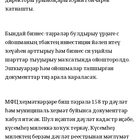
ҡатнашты.
Бындай бизнес-тәҙрәләр булдырыу үрҙәге өс
ойошманың төбәктең инвестиция йәлеп итеү
ҡеүәһен арттырыу һәм бизнес өсөн уңайлы
шарттар тыуҙырыу маҡсатында ойошторолдо.
Эшҡыуарҙар һәм ойошмалар тапшырған
документтар тиҙ арала ҡараласаҡ.
МФЦ хеҙмәткәрҙәре биш тәҙрәлә 158 төр дәүләт
һәм муниципаль хеҙмәт буйынса документтар
ҡабул итәсәк. Шул иҫәптән дәүләт кадастр иҫәбе,
күсемһеҙ милеккә хоҡуҡ теркәү, Күсемһеҙ
милектең берҙәм дәүләт реестрынан мәғлүмәт