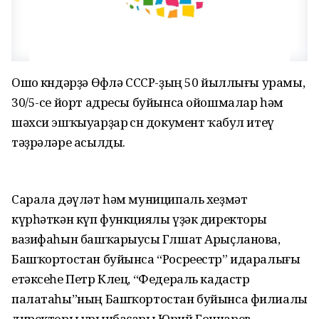
Ошо көндәрҙә Өфөлә СССР-ҙың 50 йыллығы урамы,
30/5-се йорт адресы буйынса ойошмалар һәм
шәхси эшҡыуарҙар өсөн документ ҡабул итеү
тәҙрәләре асылды.
Сарала дәүләт һәм муниципаль хеҙмәт
күрһәткән күп функциялы үҙәк директоры
вазифаһын башҡарыусы Гөлшат Арыҫланова,
Башҡортостан буйынса “Росреестр” идаралығы
етәксеһе Петр Клец, “Федераль кадастр
палатаһы”ның Башҡортостан буйынса филиалы
директоры урынбаҫары Юрий Гончарев