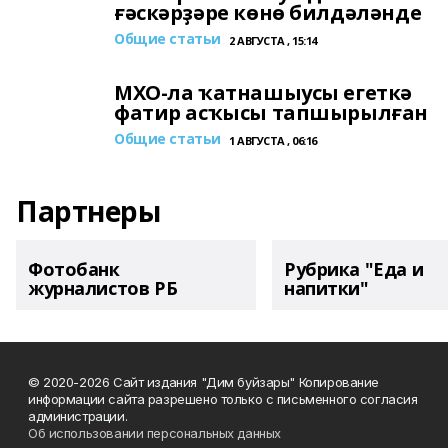
ғәскәрҙәре көнө билдәләнде
Общие статьи
2 АВГУСТА , 15:14
МХО-ла ҡатнашыусы егеткә
фатир асҡысы тапшырылған
Общие статьи
1 АВГУСТА , 06:16
Партнеры
Фотобанк
Рубрика "Еда и
журналистов РБ
напитки"
© 2020-2026 Сайт издания "Дим буйзары" Копирование
информации сайта разрешено только с письменного согласия
администрации.
Об использовании персональных данных