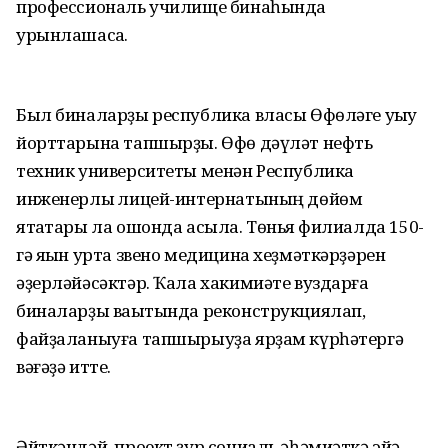
профессиональ училище бинаһында
урынлашасаҡ.
Был биналарҙы республика власы Өфөләге уҡыу
йорттарына тапшырҙы. Өфө дәүләт нефть
техник университеты менән Республика
инженерлыҡ лицей-интернатының дөйөм
ятаҡтары ла ошонда асыла. Төньяҡ филиалда 150-
гә яҡын урта звено медицина хеҙмәткәрҙәрен
әҙерләйәсәктәр. Ҡала хакимиәте вуздарға
биналарҙы ваҡытында реконструкциялап,
файҙаланыуға тапшырыуҙа ярҙам күрһәтергә
вәғәҙә итте.
Әйткәндәй, проект ҙур социаль әһәмиәткә эйә.