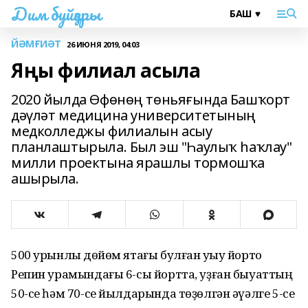
Дим буйҙары
ЙӘМҒИӘТ
26 ИЮНЯ 2019, 04:03
Яңы филиал асыла
2020 йылда Өфөнөң төньяғында Башҡорт
дәүләт медицина университетының
медколледжы филиалын асыу
планлаштырыла. Был эш "Һаулыҡ һаҡлау"
милли проектына ярашлы тормошҡа
ашырыла.
500 урынлыҡ дөйөм ятағы булған уҡыу йорто
Репин урамындағы 6-сы йортта, уҙған быуаттың
50-се һәм 70-се йылдарында төҙөлгән әүәлге 5-се