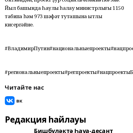
Йыл башында Һаулыҡ һаҡлау министрлығы 1150
табипҡа һәм 973 шәфҡәт туташына ҡытлыҡ
кисергәйне.
#ВладимирПутин#национальныепроекты#нацпро
#региональныепроекты#регпроекты#нацпроекты
Читайте нас
Редакция һайлауы
Бишбүләктә Һауа-десант