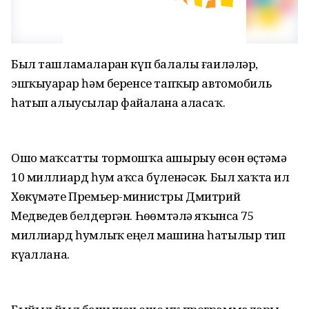
Был ташламаларҙан күп балалы ғаиләләр,
эшҡыуарҙар һәм беренсе тапҡыр автомобиль
һатып алыусылар файҙалана аласаҡ.
Ошо маҡсатты тормошҡа ашырыу өсөн өҫтәмә
10 миллиард һум аҡса бүленәсәк. Был хаҡта ил
Хөкүмәте Премьер-министры Дмитрий
Медведев белдергән. Һөҙөмтәлә яҡынса 75
миллиард һумлыҡ еңел машина һатылыр тип
күҙаллана.