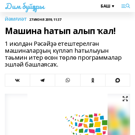
Дим буйҙары
ЙӘМҒИӘТ
27 ИЮНЯ 2019, 11:37
Машина һатып алып ҡал!
1 июлдән Рәсәйҙә етештерелгән
машиналарҙың күпләп һатылыуын
тәьмин итер өсөн төрлө программалар
эшләй башлаясаҡ.