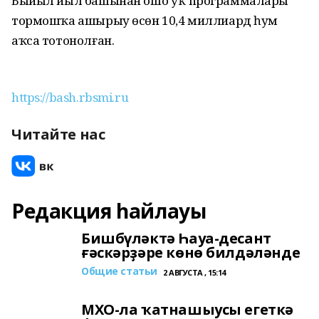
Быйыл йыл башынан ошо уҡ программаларҙы
тормошҡа ашырыу өсөн 10,4 миллиард һум
аҡса тотонолған.
https://bash.rbsmi.ru
Читайте нас
Редакция һайлауы
Бишбүләктә Һауа-десант
ғәскәрҙәре көнө билдәләнде
Общие статьи
2 АВГУСТА , 15:14
МХО-ла ҡатнашыусы егеткә