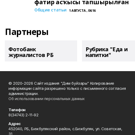
фатир асҡысы тапшырылған
Общие статьи
1 АВГУСТА , 06:16
Партнеры
Фотобанк
Рубрика "Еда и
журналистов РБ
напитки"
© 2020-2026 Сайт издания "Дим буйзары" Копирование
информации сайта разрешено только с письменного согласия
администрации.
Об использовании персональных данных
Телефон
8(34743) 2-11-92
Адрес
452040, РБ, Бижбулякский район, с.Бижбуляк, ул. Советская,
31