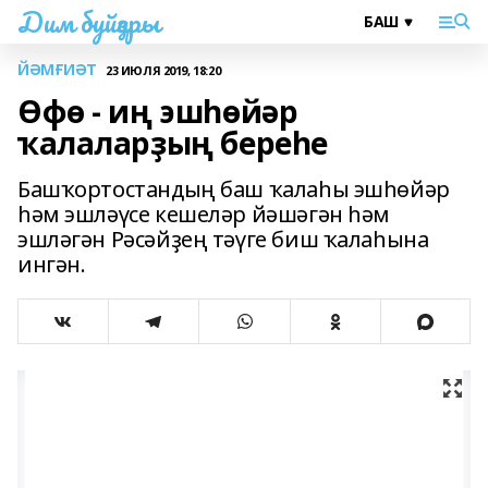
Дим буйҙары
ЙӘМҒИӘТ
23 ИЮЛЯ 2019, 18:20
Өфө - иң эшһөйәр
ҡалаларҙың береһе
Башҡортостандың баш ҡалаһы эшһөйәр
һәм эшләүсе кешеләр йәшәгән һәм
эшләгән Рәсәйҙең тәүге биш ҡалаһына
ингән.