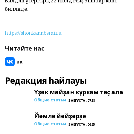
Билдәләп үтергә кәрәк, 22 июлдә Рәсәйҙә Эшһөйәр көнө
биләләнде.
https://shonkar.rbsmi.ru
Читайте нас
Редакция һайлауы
Үҙәк майҙан күркәм төҫ ала
Общие статьи
3 АВГУСТА , 07:38
Йәмле йәйҙәрҙә
Общие статьи
3 АВГУСТА , 06:25