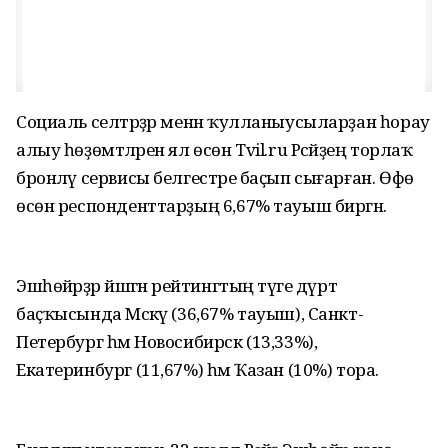
Социаль селтәрҙәр менән ҡулланыусыларҙан һорау
алыу һөҙөмтәләрен ял өсөн Tvil.ru Рәсәйҙең торлаҡ
бронләү сервисы белгестәре баҫып сығарған. Өфө
өсөн респонденттарҙың 6,67% тауыш биргән.
Эшһөйәрҙәр йәшәгән рейтингтың тәүге дүрт
баҫҡысында Мәскәү (36,67% тауыш), Санкт-
Петербург һәм Новосибирск (13,33%),
Екатеринбург (11,67%) һәм Ҡазан (10%) тора.