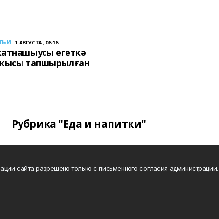
тьи
1 АВГУСТА , 06:16
ҡатнашыусы егеткә
сҡысы тапшырылған
Рубрика "Еда и напитки"
ации сайта разрешено только с письменного согласия администрации.