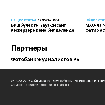
Общие статьи
Общие ста
2 АВГУСТА , 15:14
Бишбүләктә Һауа-десант
МХО-ла 
ғәскәрҙәре көнө билдәләнде
фатир а
Партнеры
Фотобанк журналистов РБ
© 2020-2026 Сайт издания "Дим буйзары" Копирование информ
Об использовании персональных данных