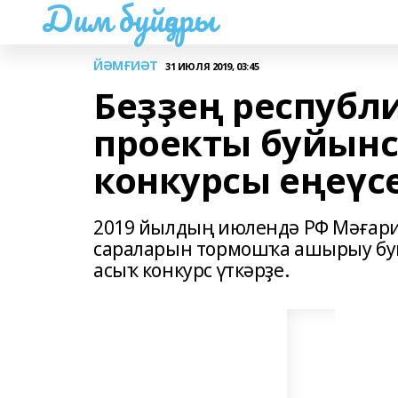
Дим буйҙары
ЙӘМҒИӘТ
31 ИЮЛЯ 2019, 03:45
Беҙҙең республ
проекты буйынс
конкурсы еңеүс
2019 йылдың июлендә РФ Мәғар
сараларын тормошҡа ашырыу буй
асыҡ конкурс үткәрҙе.