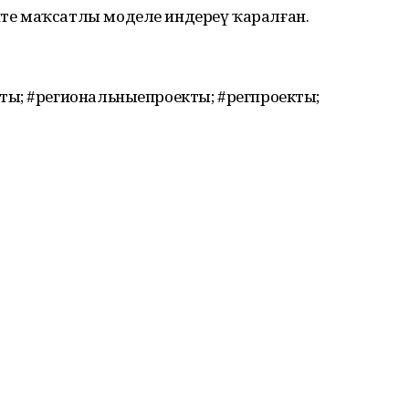
е маҡсатлы моделе индереү ҡаралған.
ы; #региональныепроекты; #регпроекты;