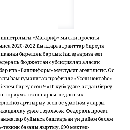
министрлығы «Мәғариф» милли проекты
са 2020-2022 йылдарға гранттар биреүгә
иканан бирелгән барлыҡ һигеҙ ғариза еңеп
едераль бюджеттан субсидиялар аласаҡ
әбәр итә «Башинформ» мәғлүмәт агентлығы. Өс
алы һәм гуманитар профилле «Үҫеш нөктәһе»
елем биреү өсөн 9 «IT-куб» үҙәге, алдан биреү
Кванториум» технопаркы, педагогик
ҙлөкһөҙ арттырыу өсөн өс үҙәк һәм уларҙың
кациялау үҙәге төҙөләсәк. Федераль проект
раммалар буйынса башҡарған ун дөйөм белем
техник базаны яңыртыу, 690 мәктәп-