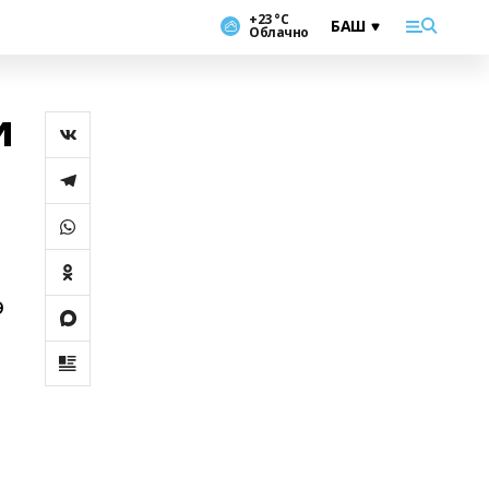
+23 °С
Облачно
и
ә