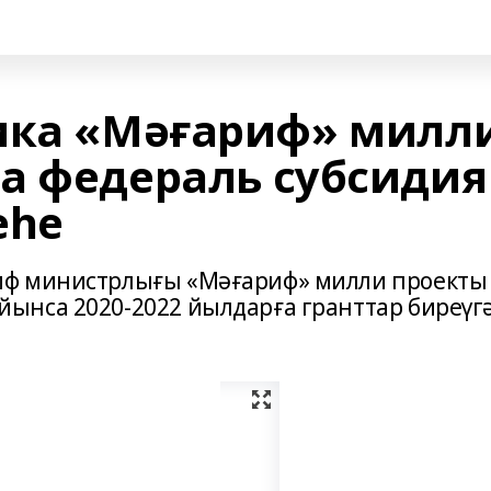
ика «Мәғариф» милл
а федераль субсидия
еһе
иф министрлығы «Мәғариф» милли проекты
ынса 2020-2022 йылдарға гранттар биреүг