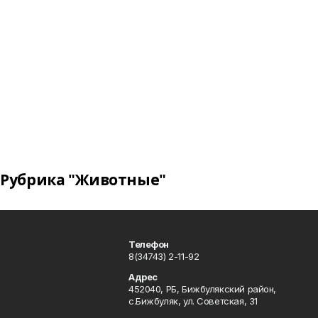
Рубрика "Животные"
Телефон
8(34743) 2-11-92
Адрес
452040, РБ, Бижбулякский район,
с.Бижбуляк, ул. Советская, 31