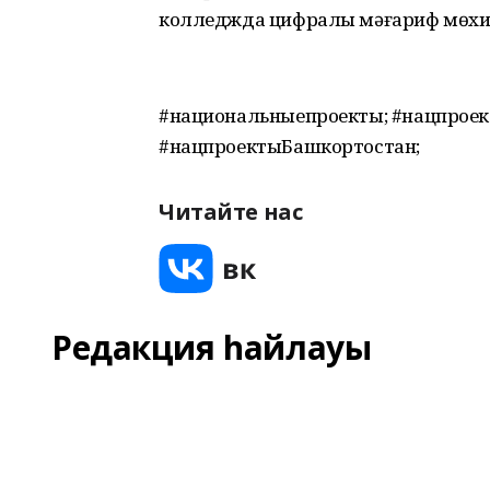
колледжда цифралы мәғариф мөхит
#национальныепроекты; #нацпроект
#нацпроектыБашкортостан;
Читайте нас
Редакция һайлауы