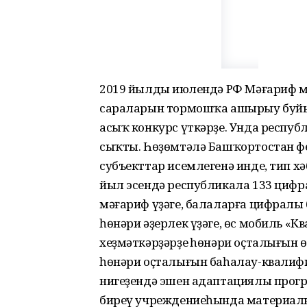
2019 йылдың июлендә РФ Мәғариф 
сараларын тормошҡа ашырыу буйын
асыҡ конкурс үткәрҙе. Унда республ
сыҡты. Һөҙөмтәлә Башҡортостан ф
субъекттар исемлегенә инде, тип х
йыл эсендә республикала 133 цифр
мәғариф үҙәге, балаларға цифралы б
һөнәри әҙерлек үҙәге, өс мобиль «
хеҙмәткәрҙәрҙең һөнәри оҫталығын ө
һөнәри оҫталығын баһалау-квалифи
нигеҙендә эшен адаптациялы прог
биреү учреждениеһында материаль-