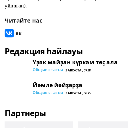
уйнаған).
Читайте нас
Редакция һайлауы
Үҙәк майҙан күркәм төҫ ала
Общие статьи
3 АВГУСТА , 07:38
Йәмле йәйҙәрҙә
Общие статьи
3 АВГУСТА , 06:25
Партнеры