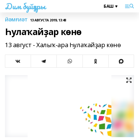
Дим буйҙары
ЙӘМҒИӘТ
13 АВГУСТА 2019, 13:48
Һулаҡайҙар көнө
13 август - Халыҡ-ара Һулаҡайҙар көнө