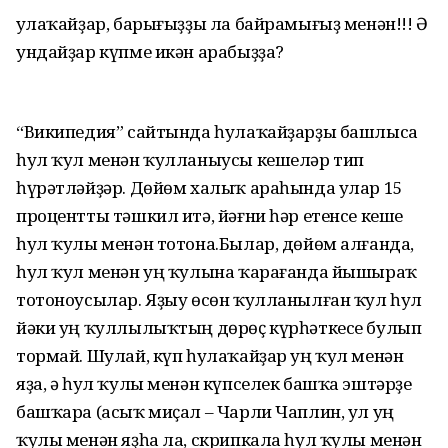
Һулаҡайҙар, барығыҙҙы ла байрамығыҙ менән!!! Ә
ундайҙар күпме икән арабыҙҙа?
“Википедия” сайтында һулаҡайҙарҙы башлыса
һул ҡул менән ҡулланыусы кешеләр тип
һүрәтләйҙәр. Дөйөм халыҡ араһында улар 15
процентты тәшкил итә, йәғни һәр етенсе кеше
һул ҡулы менән тотона.Былар, дөйөм алғанда,
һул ҡул менән уң ҡулына ҡарағанда йышыраҡ
тотоноусылар. Яҙыу өсөн ҡулланылған ҡул һул
йәки уң ҡуллылыҡтың дөрөҫ күрһәткесе булып
тормай. Шулай, күп һулаҡайҙар уң ҡул менән
яҙа, ә һул ҡулы менән күпселек башҡа эштәрҙе
башҡара (асыҡ миҫал – Чарли Чаплин, ул уң
ҡулы менән яҙһа ла, скрипкала һул ҡулы менән