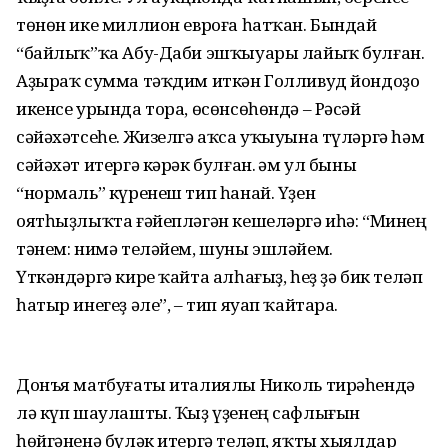
төнөн ике миллион евроға һатҡан. Бындай
“байлыҡ”ҡа Абу-Даби эшҡыуары лайыҡ булған.
Аҙыраҡ сумма тәҡдим иткән Голливуд йондоҙо
икенсе урында тора, өсөнсөһөндә – Рәсәй
сәйәхәтсеһе. Жизелгә аҡса уҡыуына түләргә һәм
сәйәхәт итергә кәрәк булған. Һәм ул быны
“нормаль” күренеш тип һанай. Үҙен
оятһыҙлыҡта ғәйепләгән кешеләргә иһә: “Минең
тәнем: нимә теләйем, шуны эшләйем.
Үткәндәргә кире ҡайта алһағыҙ, һеҙ ҙә бик теләп
һатыр инегеҙ әле”, – тип яуап ҡайтара.
Донъя матбуғаты италиялы Николь тирәһендә
лә күп шаулашты. Ҡыҙ үҙенең сафлығын
һөйгәненә бүләк итергә теләп, яҡты хыялдар