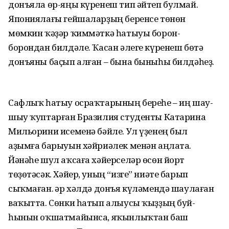
донъяла өр-яңы күренеш тип әйтеп булмай.
Япониялағы гейшаларҙың беренсе төнөн
мөмкин ҡәҙәр ҡиммәткә һатыуы борон-
борондан билдәле. Ҡасан әлеге күренеш бөтә
донъяны баҫып алған – бына быныһы билдәһеҙ.
Сафлыҡ һатыу осраҡтарының береһе – иң шау-
шыу ҡуптарған Бразилия студенты Катарина
Мильорини исеменә бәйле. Ул үҙенең был
аҙымға барыуын хәйриәлек менән аңлата.
Йәнәһе шул аҡсаға хәйерселәр өсөн йорт
төҙөтәсәк. Хәйер, уның “изге” ниәте барып
сыҡмаған. Һәр хәлдә донъя күләмендә шаулаған
ваҡытта. Сөнки һатып алыусы ҡыҙҙың буй-
һынын оҡшатмайынса, яҡынлыҡтан баш