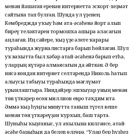
менән йәшәгән еренән интернетта эскорт-хеҙмәт
сайтына тап булған. Шунда ул үҙенең
Кембреджда уҡыу һәм ата-әсәһенә йорт алып
биреү теләктәрен тормошҡа ашыра аласағын
аңлаған. Иң сәйере, ҡыҙ үҙе әлеге ҡарары
тураһында журналистарға барып һөйләгән. Шул
уҡ ваҡытта был хәбәр атай-әсәһенә барып етһә,
уларҙың күтәрә алмаясағын да әйткән. Ә бер
нисә көндән интернет селтәрендә Николь һатып
алыусы табыуы тураһында мәғлүмәт
урынлаштыра. Ниндәйҙер эшҡыуар уның менән
төн үткәрер өсөн миллион евро тәҡдим итә.
Әммә ҡыҙ һуңғы минутта таныш түгел кеше
менән төн үткәреүҙән ҡурҡып, баш тарта.
Шуныһы ҡыҙғаныс, ул аҡылына килгәнсе, атай-
әсәһе барыһын да белеп өлгөрә. “Улар бер һүҙһеҙ