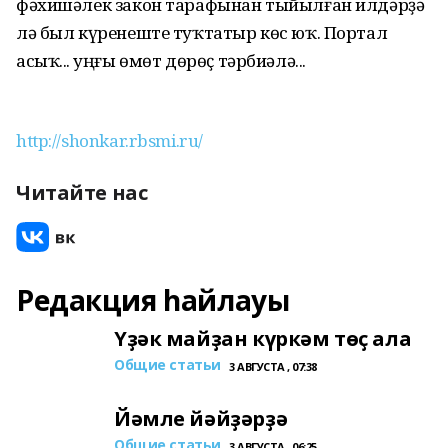
фәхишәлек закон тарафынан тыйылған илдәрҙә
лә был күренеште туҡтатыр көс юҡ. Портал
асыҡ... Һуңғы өмөт дөрөҫ тәрбиәлә...
http://shonkar.rbsmi.ru/
Читайте нас
Редакция һайлауы
Үҙәк майҙан күркәм төҫ ала
Общие статьи
3 АВГУСТА , 07:38
Йәмле йәйҙәрҙә
Общие статьи
3 АВГУСТА , 06:25