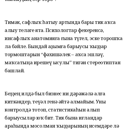
Тимәк, сафлыҡ һатыу артында бары тик аҡса
алыу теләге ята. Психологтар фекеренсә,
инсафлыҡ анатомияға ғына түгел, эске торошҡа
ла бәйле. Бындай аҙымға барыусы ҡыҙҙар
тормоштарын “фәхишәлек – аҡса эшләү,
маҡсатыңа ирешеү ысулы” тигән стереотиптан
башлай.
Беҙҙең илдә был бизнес ни дәрәжәлә алға
киткәндер, теүәл генә әйтә алмайым. Уны
контролдә тотоп, статистикаһын алып
барыусылар юҡ бит. Тик бына иғландар
араһында мосолман ҡыҙҙарының исемдәре лә