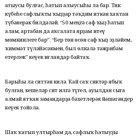
Һатыусы булғас, һатып алыусыһы ла бар. Тик
күбеһе сафлыҡты ҡыҙҙар тәҡдим иткән хаҡтан
түбәнерәк билдәләй. “50 меңгә саф ҡыҙ һатып
алам, артабан да аҡсалата ярҙам итеү
мөмкинлеге бар”. “Бер төн өсөн саф ҡыҙ эҙләйем,
ҡиммәт түләйәсәкмен, был өлкәлә тәжрибәм
етерлек” кеүек иғландар байтаҡ.
Барыһы ла ситтән килә. Ҡай саҡ сиктәр ябыҡ
булған, кешеләр сит илгә түгел, ауылдан сыға
алмай ятҡан замандарҙа бәхетлерәк йәшәгәндер
кеүек тойола.
Шаҡ ҡатып ултырһам да, сафлыҡ һатыуҙы