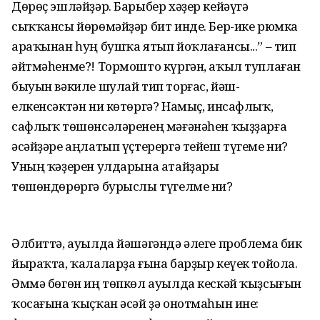
Дөрөҫ эшләйҙәр. Барыбер хәҙер кейәүгә
сыҡҡансы йөрөмәйҙәр бит инде. Бер-ике рюмка
араҡынан һуң бушҡа ятып йоҡлағансы...” – тип
әйтмәһенме?! Тормошто күргән, аҡыл туплаған
быуын вәкиле шулай тип торғас, йәш-
елкенсәктән ни көтөргә? Намыҫ, инсафлыҡ,
сафлыҡ төшөнсәләренең мәғәнәһен ҡыҙҙарға
әсәйҙәре аңлатып үҫтерергә тейеш түгеме ни?
Уның ҡәҙерен улдарына атайҙары
төшөндөрөргә бурыслы түгелме ни?
Әлбиттә, ауылда йәшәгәндә әлеге проблема бик
йыраҡта, ҡалаларҙа ғына барҙыр кеүек тойола.
Әммә бөгөн иң төпкөл ауылда кескәй ҡыҙсығын
ҡосағына ҡыҫҡан әсәй ҙә онотмаһын ине: