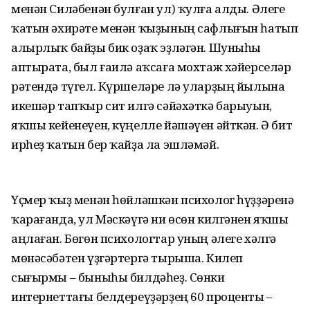
менән Силәбенән булған ул) ҡулға алды. Әлеге
ҡатын әхирәте менән ҡыҙының сафлығын һатып
алырлыҡ байҙы бик оҙаҡ эҙләгән. Шуныһы
аптырата, был ғаилә аҡсаға мохтаж хәйерселәр
рәтендә түгел. Күршеләре лә уларҙың йылына
икешәр тапҡыр сит илгә сәйәхәткә барыуын,
яҡшы кейенеүен, күңелле йәшәүен әйткән. Ә бит
ирһеҙ ҡатын бер ҡайҙа ла эшләмәй.
Үҫмер ҡыҙ менән һөйләшкән психолог һүҙҙәренә
ҡарағанда, ул Мәскәүгә ни өсөн килгәнен яҡшы
аңлаған. Бөгөн психологтар уның әлеге хәлгә
мөнәсәбәтен үҙгәртергә тырыша. Килеп
сығырмы – быныһы билдәһеҙ. Сөнки
интернеттағы белдереүҙәрҙең 60 проценты –