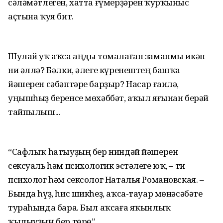
сәләмәтлеген, хатта ғүмерҙәрен ҡурҡыныс
аҫтына ҡуя бит.
Шулай уҡ аҡса аңды томалаған заманмы икән
ни әллә? Бәлки, әлеге күренештең башҡа
йәшерен сәбәптәре барҙыр? Насар ғаилә,
уңышһыҙ беренсе мөхәббәт, аҡыл яғынан берәй
тайпылыш...
“Сафлыҡ һатыуҙың бер ниндәй йәшерен
сексуаль һәм психологик эстәлеге юҡ, – ти
психолог һәм сексолог Наталья Романовская. –
Бында һүҙ, һис шикһеҙ, аҡса-тауар мөнәсәбәте
тураһында бара. Был аҡсаға яҡынлыҡ
ҡылыуҙың бер төрө”.