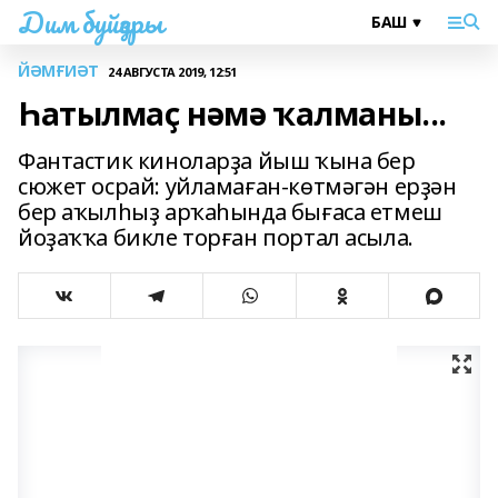
Дим буйҙары
ЙӘМҒИӘТ
24 АВГУСТА 2019, 12:51
Һатылмаҫ нәмә ҡалманы...
Фантастик киноларҙа йыш ҡына бер
сюжет осрай: уйламаған-көтмәгән ерҙән
бер аҡылһыҙ арҡаһында бығаса етмеш
йоҙаҡҡа бикле торған портал асыла.