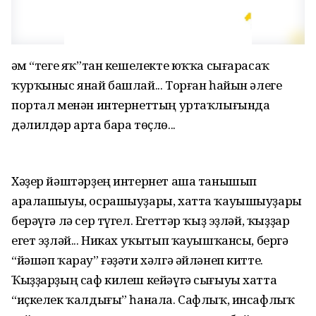
Һәм “теге яҡ”тан кешелекте юҡҡа сығарасаҡ
ҡурҡыныс янай башлай... Торған һайын әлеге
портал менән интернеттың уртаҡлығында
дәлилдәр арта бара төҫлө...
Хәҙер йәштәрҙең интернет аша танышып
аралашыуы, осрашыуҙары, хатта ҡауышыуҙары
берәүгә лә сер түгел. Егеттәр ҡыҙ эҙләй, ҡыҙҙар
егет эҙләй... Никах уҡытып ҡауышҡансы, бергә
“йәшәп ҡарау” ғәҙәти хәлгә әйләнеп китте.
Ҡыҙҙарҙың саф килеш кейәүгә сығыуы хатта
“иҫкелек ҡалдығы” һанала. Сафлыҡ, инсафлыҡ