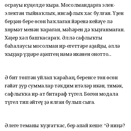
осрауы күңелде ҡыра. Мосолмандарға элек-
электән тыйнаҡлыҡ, инсафлыҡ хас булған. Үҙен
берҙән-бере өсөн һаҡлаған йәренә кейәүе лә
хөрмәт менән ҡараған, мәһәрен дә ҡыҙғанмаған.
Хәҙер хәл башҡасараҡ. Әллә сафлыҡты
баһалаусы мосолман ир-егеттәре аҙайҙы, әллә
ҡыҙҙар үҙҙәре әҙәптең нәмә икәнен онотто...
Ә бит төптән уйлап ҡараһаң, беренсе төн өсөн
ғәйәт ҙур суммалар тәҡдим итәләр икән, тимәк,
сафлыҡҡа ир-ат битараф түгел. Бөгөн модала
түгел тип әйтеү ҙә ялған булып сыға.
Әлеге теманы ҡуҙғатҡас, бер апай кеше: “Ә ниңә?