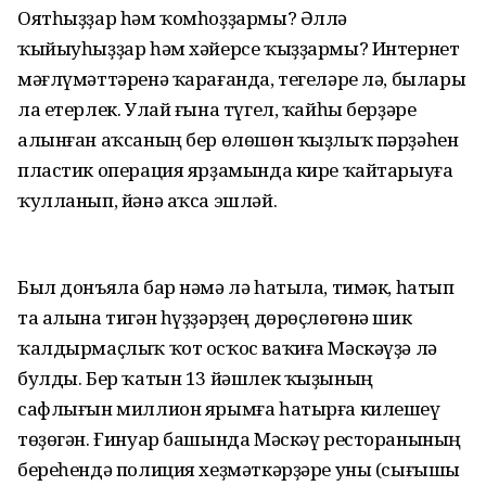
Оятһыҙҙар һәм ҡомһоҙҙармы? Әллә
ҡыйыуһыҙҙар һәм хәйерсе ҡыҙҙармы? Интернет
мәғлүмәттәренә ҡарағанда, тегеләре лә, былары
ла етерлек. Улай ғына түгел, ҡайһы берҙәре
алынған аҡсаның бер өлөшөн ҡыҙлыҡ пәрҙәһен
пластик операция ярҙамында кире ҡайтарыуға
ҡулланып, йәнә аҡса эшләй.
Был донъяла бар нәмә лә һатыла, тимәк, һатып
та алына тигән һүҙҙәрҙең дөрөҫлөгөнә шик
ҡалдырмаҫлыҡ ҡот осҡос ваҡиға Мәскәүҙә лә
булды. Бер ҡатын 13 йәшлек ҡыҙының
сафлығын миллион ярымға һатырға килешеү
төҙөгән. Ғинуар башында Мәскәү ресторанының
береһендә полиция хеҙмәткәрҙәре уны (сығышы