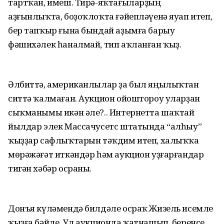
тартҡан, имеш. Тирә-яҡтағыларҙың
аҙғынлыҡта, боҙоҡлоҡта ғәйепләүенә яуап итеп,
бер тапҡыр ғына бындай аҙымға барыу
фәшихәлек һаналмай, тип аҡланған ҡыҙ.
Әлбиттә, американлылар ҙа был яңылыҡтан
ситтә ҡалмаған. Аукцион ойоштороу уларҙан
сыҡманымы икән әле?.. Интернетта шаҡтай
йылдар элек Массачусетс штатында “алһыу”
ҡыҙҙар сафлыҡтарын тәҡдим итеп, халыҡҡа
мөрәжәғәт иткәндәр һәм аукцион уҙғарғандар
тигән хәбәр осраны.
Донъя күләмендә билдәле осраҡ Жизель исемле
ҡыҙға бәйле. Ул аукционда ҡатнашып, беренсе