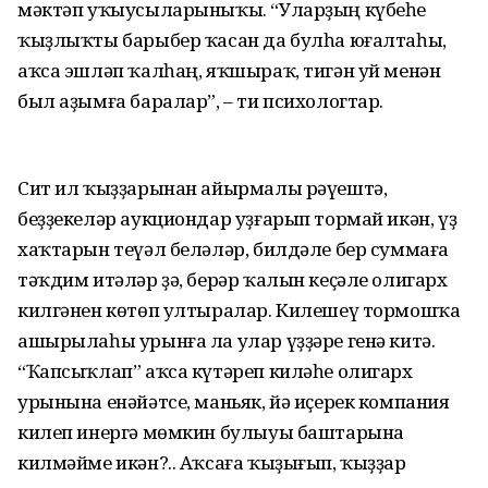
мәктәп уҡыусыларыныҡы. “Уларҙың күбеһе
ҡыҙлыҡты барыбер ҡасан да булһа юғалтаһы,
аҡса эшләп ҡалһаң, яҡшыраҡ, тигән уй менән
был аҙымға баралар”, – ти психологтар.
Сит ил ҡыҙҙарынан айырмалы рәүештә,
беҙҙекеләр аукциондар уҙғарып тормай икән, үҙ
хаҡтарын теүәл беләләр, билдәле бер суммаға
тәҡдим итәләр ҙә, берәр ҡалын кеҫәле олигарх
килгәнен көтөп ултыралар. Килешеү тормошҡа
ашырылаһы урынға ла улар үҙҙәре генә китә.
“Ҡапсыҡлап” аҡса күтәреп киләһе олигарх
урынына енәйәтсе, маньяк, йә иҫерек компания
килеп инергә мөмкин булыуы баштарына
килмәйме икән?.. Аҡсаға ҡыҙығып, ҡыҙҙар