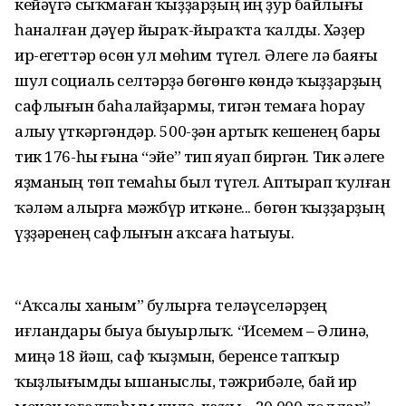
кейәүгә сыҡмаған ҡыҙҙарҙың иң ҙур байлығы
һаналған дәүер йыраҡ-йыраҡта ҡалды. Хәҙер
ир-егеттәр өсөн ул мөһим түгел. Әлеге лә баяғы
шул социаль селтәрҙә бөгөнгө көндә ҡыҙҙарҙың
сафлығын баһалайҙармы, тигән темаға һорау
алыу үткәргәндәр. 500-ҙән артыҡ кешенең бары
тик 176-һы ғына “эйе” тип яуап биргән. Тик әлеге
яҙманың төп темаһы был түгел. Аптырап ҡулған
ҡәләм алырға мәжбүр иткәне... бөгөн ҡыҙҙарҙың
үҙҙәренең сафлығын аҡсаға һатыуы.
“Аҡсалы ханым” булырға теләүселәрҙең
иғландары быуа быуырлыҡ. “Исемем – Әлинә,
миңә 18 йәш, саф ҡыҙмын, беренсе тапҡыр
ҡыҙлығымды ышаныслы, тәжрибәле, бай ир