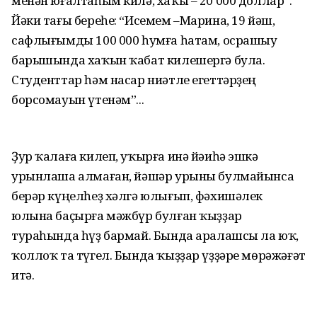
менән юғалтаһым килә, хаҡы – 20 000 доллар”.
Йәки тағы береһе: “Исемем –Марина, 19 йәш,
сафлығымды 100 000 һумға һатам, осрашыу
барышында хаҡын ҡабат килешергә була.
Студенттар һәм насар ниәтле егеттәрҙең
борсомауын үтенәм”...
Ҙур ҡалаға килеп, уҡырға инә йәиһә эшкә
урынлаша алмаған, йәшәр урыны булмайынса
берәр күңелһеҙ хәлгә юлығып, фәхишәлек
юлына баҫырға мәжбүр булған ҡыҙҙар
тураһында һүҙ бармай. Бында аралашсы ла юҡ,
ҡоллоҡ та түгел. Бында ҡыҙҙар үҙҙәре мөрәжәғәт
итә.