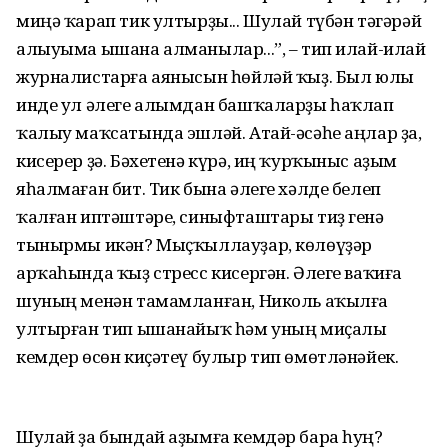
миңә ҡарап тик ултырҙы... Шулай түбән тәгәрәй
алыуыма ышана алманылар...”, – тип илай-илай
журналистарға аянысын һөйләй ҡыҙ. Был юлы
инде ул әлеге алымдан башҡаларҙы һаҡлап
ҡалыу маҡсатында эшләй. Атай-әсәһе аңлар ҙа,
кисерер ҙә. Бәхетенә күрә, иң ҡурҡыныс аҙым
яһалмаған бит. Тик бына әлеге хәлде белеп
ҡалған иптәштәре, синыфташтары тиҙ генә
тынырмы икән? Мыҫҡыллауҙар, көлөүҙәр
арҡаһында ҡыҙ стресс кисергән. Әлеге ваҡиға
шуның менән тамамланған, Николь аҡылға
ултырған тип ышанайыҡ һәм уның миҫалы
кемдер өсөн киҫәтеү булыр тип өмөтләнәйек.
Шулай ҙа бындай аҙымға кемдәр бара һуң?