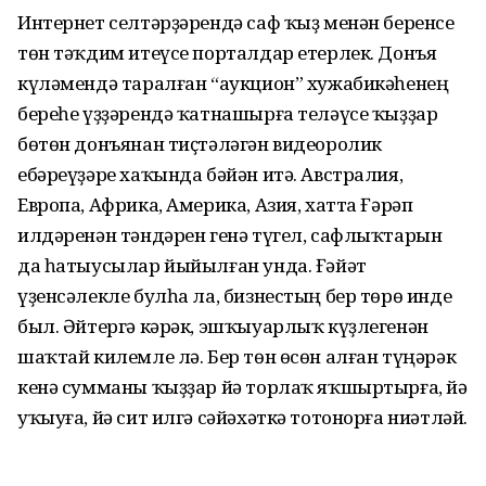
Интернет селтәрҙәрендә саф ҡыҙ менән беренсе
төн тәҡдим итеүсе порталдар етерлек. Донъя
күләмендә таралған “аукцион” хужабикәһенең
береһе үҙҙәрендә ҡатнашырға теләүсе ҡыҙҙар
бөтөн донъянан тиҫтәләгән видеоролик
ебәреүҙәре хаҡында бәйән итә. Австралия,
Европа, Африка, Америка, Азия, хатта Ғәрәп
илдәренән тәндәрен генә түгел, сафлыҡтарын
да һатыусылар йыйылған унда. Ғәйәт
үҙенсәлекле булһа ла, бизнестың бер төрө инде
был. Әйтергә кәрәк, эшҡыуарлыҡ күҙлегенән
шаҡтай килемле лә. Бер төн өсөн алған түңәрәк
кенә сумманы ҡыҙҙар йә торлаҡ яҡшыртырға, йә
уҡыуға, йә сит илгә сәйәхәткә тотонорға ниәтләй.