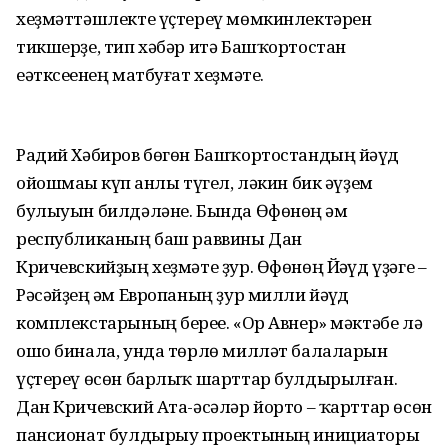
хеҙмәттәшлекте үҫтереү мөмкинлектәрен
тикшерҙе, тип хәбәр итә Башҡортостан
еәтксеһенең матбуғат хеҙмәте.
Радий Хәбиров бөгөн Башҡортостандың йәһүд
ойошмаһы күп һанлы түгел, ләкин бик әүҙем
булыуын билдәләне. Бында Өфөнөң һәм
республиканың баш раввины Дан
Кричевскийҙың хеҙмәте ҙур. Өфөнөң Йәһүд үҙәге –
Рәсәйҙең һәм Европаның ҙур милли йәһүд
комплекстарының береһе. «Ор Авнер» мәктәбе лә
ошо бинала, унда төрлө милләт балаларын
үҫтереү өсөн барлыҡ шарттар булдырылған.
Дан Кричевский Ата-әсәләр йорто – ҡарттар өсөн
пансионат булдырыу проектының инициаторы