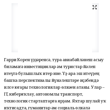
Гарри Корен һүҙҙәренсә, тура авиабәйләнеш асыу
биләмәгә инвестициялар һәм туристар йәлеп
итеүгә булышлыҡ итер ине. Үҙ-ара эш итеүҙең
башҡа перспективалы йүнәлештәре иҫәбендә
илсе юғары технологиялар өлкәһен атаны. Улар –
IT, киберяҡлау, автономлы транспорт,
технологик стартаптарға ярҙам. Яҡтар шулай уҡ
иҡтисадта, гуманитар һәм социаль өлкәлә