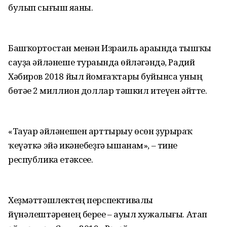
булып сығыш яһаны.
Башҡортостан менән Израиль араһында тышҡы
сауҙа әйләнеше тураһында һөйләгәндә, Радий
Хәбиров 2018 йыл йомғаҡтары буйынса уның
бөтәһе 2 миллион доллар тәшкил итеүен әйтте.
«Тауар әйләнешен арттырыу өсөн ҙурыраҡ
ҡеүәткә эйә икәнебеҙгә ышанам», – тине
республика етәксеһе.
Хеҙмәттәшлектең перспективалы
йүнәлештәренең береһе – ауыл хужалығы. Атап