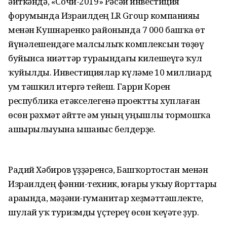
әйткәндә, «Сочи-2019» Рәсәй инвестиция
форумында Израилдең LR Group компанияһы
менән Кушнаренко районында 7 000 башҡа һөт
йүнәлешендәге малсылыҡ комплексын төҙөү
буйынса ниәттәр тураһындағы килешеүгә ҡул
ҡуйылды. Инвестициялар күләме 10 миллиард
һум тәшкил итергә тейеш. Гарри Корен
республика етәкселегенә проектты хуплаған
өсөн рәхмәт әйтте һәм уның уңышлы тормошҡа
ашырылыуына ышаныс белдерҙе.
Радий Хәбиров һүҙҙәренсә, Башҡортостан менән
Израилдең фәнни-техник, юғары уҡыу йорттары
араһында, мәҙәни-гуманитар хеҙмәттәшлекте,
шулай уҡ туризмды үҫтереү өсөн ҡеүәте ҙур.