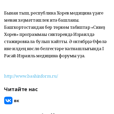
Бынан тыш, республика Хорев медицина үҙәге
менән хеҙмәттәшлек итә башланы.
Башҡортостандан бер төркөм табиптар «Сикһеҙ
Хорев» программаһы сиктәрендә Израилдә
стажировкала булып ҡайтты. Ә октябрҙә Өфөлә
ике илдең көслө белгестәре ҡатнашлығында I
Рәсәй-Израиль медицина форумы уҙа.
http://www.bashinform.ru/
Читайте нас