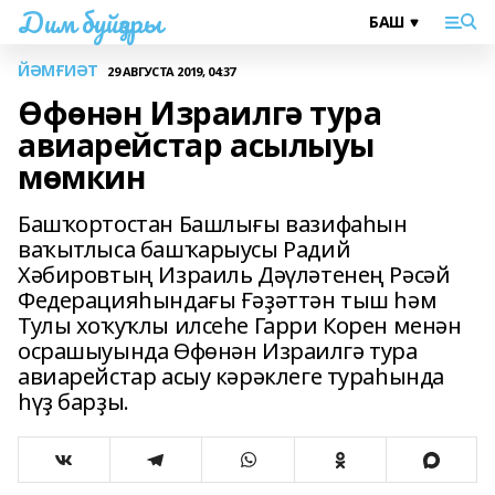
Дим буйҙары
ЙӘМҒИӘТ
29 АВГУСТА 2019, 04:37
Өфөнән Израилгә тура
авиарейстар асылыуы
мөмкин
Башҡортостан Башлығы вазифаһын
ваҡытлыса башҡарыусы Радий
Хәбировтың Израиль Дәүләтенең Рәсәй
Федерацияһындағы Ғәҙәттән тыш һәм
Тулы хоҡуҡлы илсеһе Гарри Корен менән
осрашыуында Өфөнән Израилгә тура
авиарейстар асыу кәрәклеге тураһында
һүҙ барҙы.