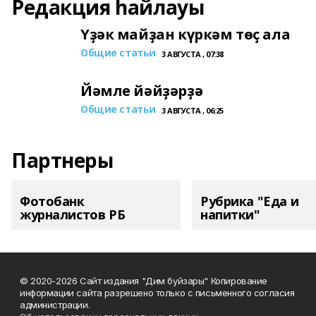
Редакция һайлауы
Үҙәк майҙан күркәм төҫ ала
Общие статьи
3 АВГУСТА , 07:38
Йәмле йәйҙәрҙә
Общие статьи
3 АВГУСТА , 06:25
Партнеры
Фотобанк
Рубрика "Еда и
журналистов РБ
напитки"
© 2020-2026 Сайт издания "Дим буйзары" Копирование
информации сайта разрешено только с письменного согласия
администрации.