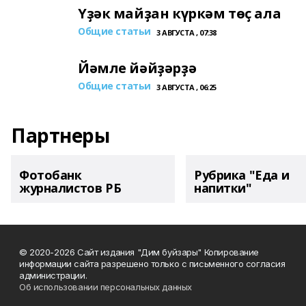
Үҙәк майҙан күркәм төҫ ала
Общие статьи
3 АВГУСТА , 07:38
Йәмле йәйҙәрҙә
Общие статьи
3 АВГУСТА , 06:25
Партнеры
Фотобанк
Рубрика "Еда и
журналистов РБ
напитки"
© 2020-2026 Сайт издания "Дим буйзары" Копирование
информации сайта разрешено только с письменного согласия
администрации.
Об использовании персональных данных