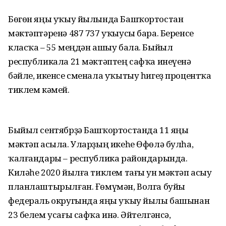
Бөгөн яңы уҡыу йылында Башҡортостан
мәктәптәренә 487 737 уҡыусы бара. Беренсе
класҡа – 55 меңдән ашыу бала. Быйыл
республикала 21 мәктәптең сафҡа инеүенә
бәйле, икенсе сменала уҡытыу һигеҙ процентҡа
тиклем кәмей.
Быйыл сентябрҙә Башҡортостанда 11 яңы
мәктәп асыла. Уларҙың икеһе Өфөлә булһа,
ҡалғандары – республика райондарында.
Киләһе 2020 йылға тиклем тағы ун мәктәп асыу
планлаштырылған. Ғөмүмән, Волга буйы
федераль округында яңы уҡыу йылы башынан
23 белем усағы сафҡа инә. Әйтелгәнсә,