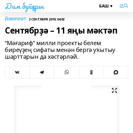
Дим буйҙары
ЙӘМҒИӘТ
2 СЕНТЯБРЯ 2019, 04:02
Сентябрҙә – 11 яңы мәктәп
“Мәғариф” милли проекты белем
биреүҙең сифаты менән бергә уҡытыу
шарттарын да хәстәрләй.