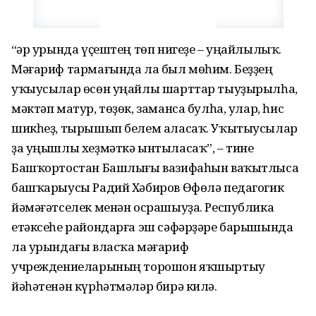
“Һәр урында үҫештең төп нигеҙе – уңайлылыҡ.
Мәғариф тармағында ла был мөһим. Беҙҙең
уҡыусылар өсөн уңайлы шарттар тыуҙырылһа,
мәктәп матур, төҙөк, заманса булһа, улар, һис
шикһеҙ, тырышып белем аласаҡ. Уҡытыусылар
ҙа уңышлы хеҙмәткә ынтыласаҡ”, – тине
Башҡортостан Башлығы вазифаһын ваҡытлыса
башҡарыусы Радий Хәбиров Өфөлә педагогик
йәмәғәтселек менән осрашыуҙа. Республика
етәксеһе райондарға эш сәфәрҙәре барышында
ла урындағы власҡа мәғариф
учреждениеларының торошон яҡшыртыу
йәһәтенән күрһәтмәләр бирә килә.