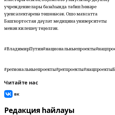
учреждениелары базаһында табип һөнәре
үҙенсәлектәренә төшөнәсәк. Ошо маҡсатта
Башҡортостан дәүләт медицина университеты
менән килешеү төҙөлгән.
#ВладимирПутин#национальныепроекты#нацпро
#региональныепроекты#регпроекты#нацпроекты
Читайте нас
Редакция һайлауы