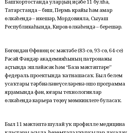
Башҡортостанда уларҙың иҫәбе 11 булһа,
Татарстанда – биш, Пермь крайы һәм Һамар
өлкәһендә – икешәр, Мордовияла, Сыуаш
Республикаһында, Киров өлкәһендә – берешәр.
Бөгөндән Өфөнөң өс мәктәбе (83-сө, 93-сө, 64-се)
Рәсәй Фәндәр академияһының патронажы
аҫтында эшләйәсәк һәм “База мәктәптәре”
федераль проектында ҡатнашасаҡ. Был белем
усаҡтары тәрбиәләнеүселәренә ошо программа
ярҙамында фән, юғары технологиялар
өлкәһендә карьера төҙөү мөмкинлеге буласаҡ.
Был 11 мәктәптә шулай уҡ профилле медицина
кластары асыла, һөҙөмтәлә уҡыусылар дауалау