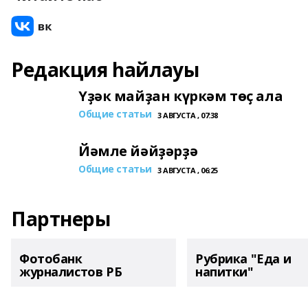
Редакция һайлауы
Үҙәк майҙан күркәм төҫ ала
Общие статьи
3 АВГУСТА , 07:38
Йәмле йәйҙәрҙә
Общие статьи
3 АВГУСТА , 06:25
Партнеры
Фотобанк
Рубрика "Еда и
журналистов РБ
напитки"