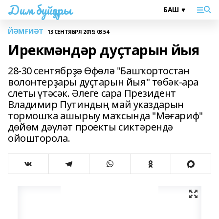
Дим буйҙары
ЙӘМҒИӘТ
13 СЕНТЯБРЯ 2019, 03:54
Ирекмәндәр дуҫтарын йыя
28-30 сентябрҙә Өфөлә "Башҡортостан
волонтерҙары дуҫтарын йыя" төбәк-ара
слеты үтәсәк. Әлеге сара Президент
Владимир Путиндың май указдарын
тормошҡа ашырыу маҡсында "Мәғариф"
дөйөм дәүләт проекты сиктәрендә
ойошторола.