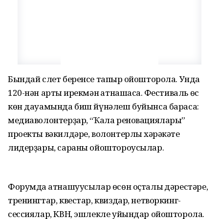
Бындай слет беренсе тапҡыр ойошторола. Унда
120-нән артыҡ ирекмән ҡатнашасаҡ. Фестиваль өс
көн дауамында биш йүнәлеш буйынса барасаҡ:
медиаволонтерҙар, “Ҡала реновациялары”
проекты вәкилдәре, волонтерлыҡ хәрәкәте
лидерҙары, сараны ойоштороусылар.
Форумда ҡатнашуусылар өсөн оҫталыҡ дәрестәре,
тренингтар, квестар, квиздар, нетворкинг-
сессиялар, КВН, эшлекле уйындар ойошторола.