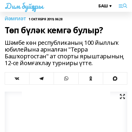
Дим буйҙары
ЙӘМҒИӘТ
1 ОКТЯБРЯ 2019, 06:28
Төп бүләк кемгә булыр?
Шәмбе көн республиканың 100 йыллыҡ
юбилейына арналған "Терра
Башҡортостан" ат спорты ярыштарының
12-се йомғаҡлау турниры үтте.