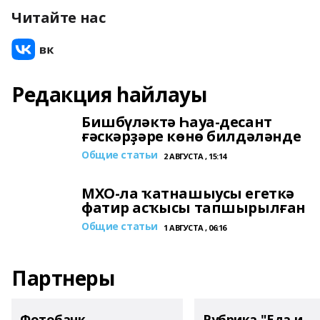
Читайте нас
Редакция һайлауы
Бишбүләктә Һауа-десант
ғәскәрҙәре көнө билдәләнде
Общие статьи
2 АВГУСТА , 15:14
МХО-ла ҡатнашыусы егеткә
фатир асҡысы тапшырылған
Общие статьи
1 АВГУСТА , 06:16
Партнеры
Фотобанк
Рубрика "Еда и