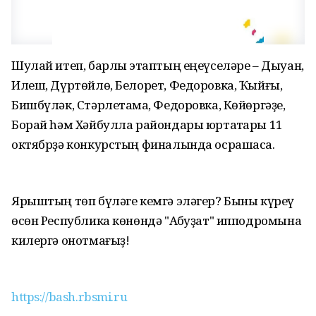
Шулай итеп, барлыҡ этаптың еңеүселәре – Дыуан,
Илеш, Дүртөйлө, Белорет, Федоровка, Ҡыйғы,
Бишбүләк, Стәрлетамаҡ, Федоровка, Көйөргәҙе,
Борай һәм Хәйбулла райондары юртаҡтары 11
октябрҙә конкурстың финалында осрашасаҡ.
Ярыштың төп бүләге кемгә эләгер? Быны күреү
өсөн Республика көнөндә "Аҡбуҙат" ипподромына
килергә онотмағыҙ!
https://bash.rbsmi.ru