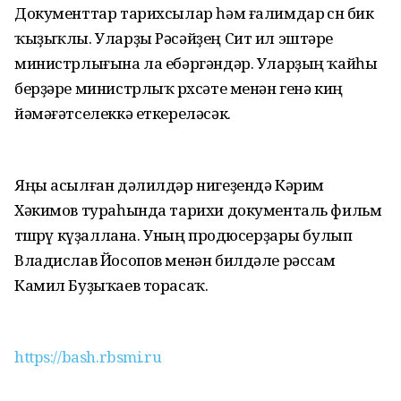
Документтар тарихсылар һәм ғалимдар өсөн бик
ҡыҙыҡлы. Уларҙы Рәсәйҙең Сит ил эштәре
министрлығына ла ебәргәндәр. Уларҙың ҡайһы
берҙәре министрлыҡ рөхсәте менән генә киң
йәмәғәтселеккә еткереләсәк.
Яңы асылған дәлилдәр нигеҙендә Кәрим
Хәкимов тураһында тарихи документаль фильм
төшөрөү күҙаллана. Уның продюсерҙары булып
Владислав Йосопов менән билдәле рәссам
Камил Буҙыҡаев торасаҡ.
https://bash.rbsmi.ru