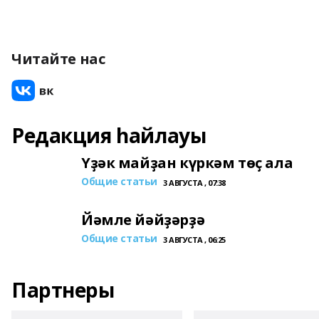
Читайте нас
Редакция һайлауы
Үҙәк майҙан күркәм төҫ ала
Общие статьи
3 АВГУСТА , 07:38
Йәмле йәйҙәрҙә
Общие статьи
3 АВГУСТА , 06:25
Партнеры