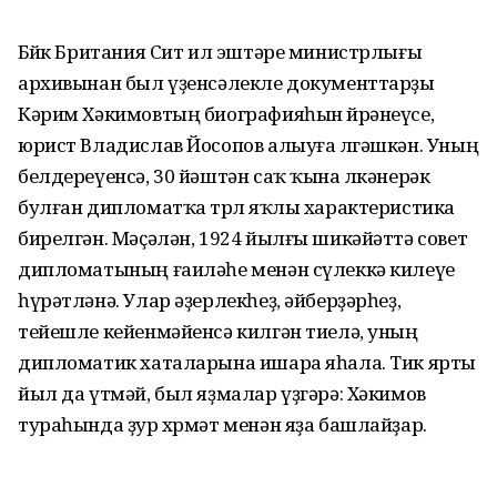
Бөйөк Британия Сит ил эштәре министрлығы
архивынан был үҙенсәлекле документтарҙы
Кәрим Хәкимовтың биографияһын өйрәнеүсе,
юрист Владислав Йосопов алыуға өлгәшкән. Уның
белдереүенсә, 30 йәштән саҡ ҡына өлкәнерәк
булған дипломатҡа төрлө яҡлы характеристика
бирелгән. Мәҫәлән, 1924 йылғы шикәйәттә совет
дипломатының ғаиләһе менән сүлеккә килеүе
һүрәтләнә. Улар әҙерлекһеҙ, әйберҙәрһеҙ,
тейешле кейенмәйенсә килгән тиелә, уның
дипломатик хаталарына ишара яһала. Тик ярты
йыл да үтмәй, был яҙмалар үҙгәрә: Хәкимов
тураһында ҙур хөрмәт менән яҙа башлайҙар.