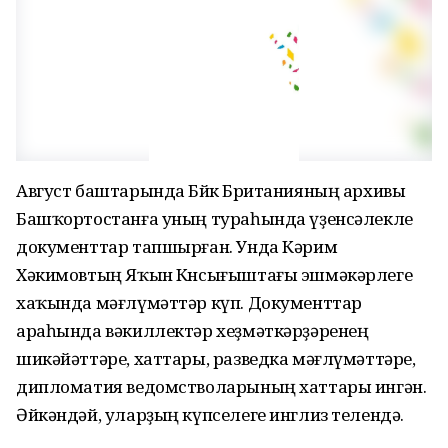
Август баштарында Бөйөк Британияның архивы
Башҡортостанға уның тураһында үҙенсәлекле
документтар тапшырған. Унда Кәрим
Хәкимовтың Яҡын Көнсығыштағы эшмәкәрлеге
хаҡында мәғлүмәттәр күп. Документтар
араһында вәкиллектәр хеҙмәткәрҙәренең
шикәйәттәре, хаттары, разведка мәғлүмәттәре,
дипломатия ведомстволарының хаттары ингән.
Әйкәндәй, уларҙың күпселеге инглиз телендә.