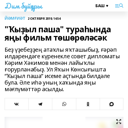
Дим буйҙары
ЙӘМҒИӘТ
2 ОКТЯБРЯ 2019, 14:54
"Ҡыҙыл паша" тураһында
яңы фильм төшөрөләсәк
Беҙ үҙебеҙҙең атаҡлы яҡташыбыҙ, ғәрәп
илдәрендәге күренекле совет дипломаты
Кәрим Хәкимов менән лайыҡлы
ғорурланабыҙ. Ул Яҡын Көнсығышта
“Ҡыҙыл паша” исеме аҫтында билдәле
була. Әле иһә уның хаҡында яңы
мәғлүмәттәр асылды.