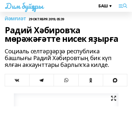
Дим буйҙары
ЙӘМҒИӘТ
29 ОКТЯБРЯ 2019, 05:39
Радий Хәбировҡа
мөрәжәғәтте нисек яҙырға
Социаль селтәрҙәрҙә республика
башлығы Радий Хәбировтың бик күп
ялған аккаунттары барлыҡҡа килде.