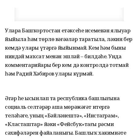
Уларҙа Башҡортостан етәксеһе исеменән ялыуҙар
йыйыла һәм төрлө вәғәҙәләр таратыла, ләкин бер
кемдә уларҙы үтәргә йыйынмай. Кем һәм быны
ниндәй маҡсат менән эшләй – билдәһеҙ. Унда
комментарийҙарҙы бер кем дә контролдә тотмай
һәм Радий Хәбиров уларҙы күрмәй.
Әгәр һеҙ ысынлап та республика башлығына
социаль селтәрҙәр аша мөрәжәғәт итергә
теләһәгеҙ, уның «Бәйләнештә», «Инстаграм»,
«Класташтар» йәки «Фейсбук»тағы рәсми
сәхифәләрен файҙаланығыҙ. Башлыҡ хакимиәте