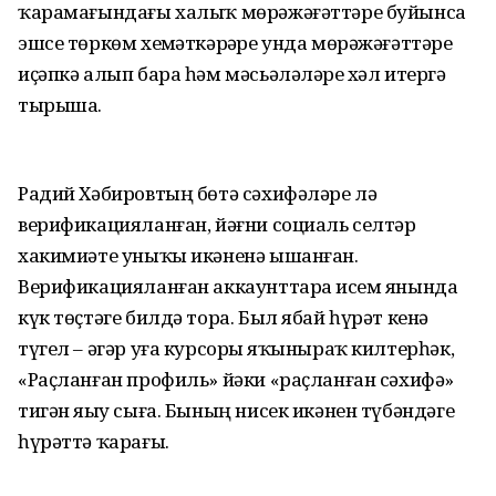
ҡарамағындағы халыҡ мөрәжәғәттәре буйынса
эшсе төркөм хеҙмәткәрҙәре унда мөрәжәғәттәрҙе
иҫәпкә алып бара һәм мәсьәләләрҙе хәл итергә
тырыша.
Радий Хәбировтың бөтә сәхифәләре лә
верификацияланған, йәғни социаль селтәр
хакимиәте уныҡы икәненә ышанған.
Верификацияланған аккаунттарҙа исем янында
күк төҫтәге билдә тора. Был ябай һүрәт кенә
түгел – әгәр уға курсорҙы яҡыныраҡ килтерһәк,
«Раҫланған профиль» йәки «раҫланған сәхифә»
тигән яҙыу сыға. Бының нисек икәнен түбәндәге
һүрәттә ҡарағыҙ.