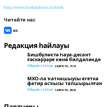
http://www.bashinform.ru/bash
Читайте нас
Редакция һайлауы
Бишбүләктә Һауа-десант
ғәскәрҙәре көнө билдәләнде
Общие статьи
2 АВГУСТА , 15:14
МХО-ла ҡатнашыусы егеткә
фатир асҡысы тапшырылған
Общие статьи
1 АВГУСТА , 06:16
Партнеры