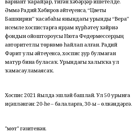
вариант ҡарайҙар, тигән хәбәрҙәр ишетелде.
Әммә Радий Хәбиров әйтеүенсә, “Цветы
Башкирии” ҡасабаһы янындағы урынды “Вера”
исемле хоспистарға ярҙам күрһәтеү хәйриә
фондын ойоштороусы Нюта Федермессерҙың
авторитетлы төркөмө һайлап алған. Радий
Фәрит улы әйтеүенсә, хоспис ҙур булмаған
матур бина буласаҡ. Урындағы халыҡҡа ул
ҡамасауламаясаҡ.
Хоспис 2021 йылда эшләй башлай. Ул 50 урынға
иҫәпләнгән: 20-һе – балаларға, 30-ы – өлкәндәргә.
"Өмөт" гәзитенән.