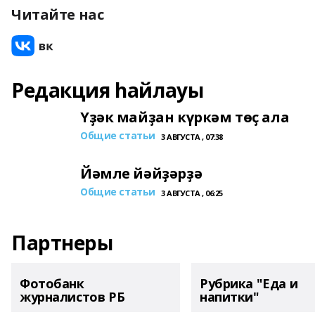
Читайте нас
Редакция һайлауы
Үҙәк майҙан күркәм төҫ ала
Общие статьи
3 АВГУСТА , 07:38
Йәмле йәйҙәрҙә
Общие статьи
3 АВГУСТА , 06:25
Партнеры
Фотобанк
Рубрика "Еда и
журналистов РБ
напитки"