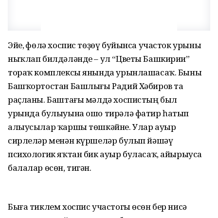
Эйе, Өфөлә хоспис төҙөү буйынса участок урыны
ныҡлап билдәләнде – ул “Цветы Башкирии”
тораҡ комплексы янында урынлашасаҡ. Быны
Башҡортостан Башлығы Радий Хәбиров та
раҫланы. Баштағы мәлдә хоспистың был
урында булыуына ошо тирәлә фатир һатып
алыусылар ҡаршы төшкәйне. Улар ауыр
сирлеләр менән күршеләр булып йәшәү
психологик яҡтан бик ауыр буласаҡ, айырыуса
балалар өсөн, тигән.
Быға тиклем хоспис участогы өсөн бер нисә