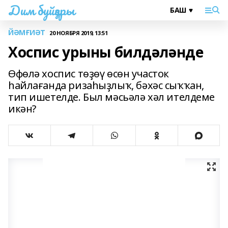
Дим буйҙары
ЙӘМҒИӘТ
20 НОЯБРЯ 2019, 13:51
Хоспис урыны билдәләнде
Өфөлә хоспис төҙөү өсөн участок
һайлағанда ризаһыҙлыҡ, бәхәс сыҡҡан,
тип ишетелде. Был мәсьәлә хәл ителдеме
икән?