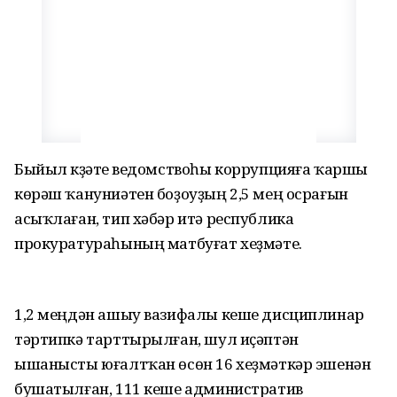
Быйыл күҙәтеү ведомствоһы коррупцияға ҡаршы
көрәш ҡануниәтен боҙоуҙың 2,5 мең осрағын
асыҡлаған, тип хәбәр итә республика
прокуратураһының матбуғат хеҙмәте.
1,2 меңдән ашыу вазифалы кеше дисциплинар
тәртипкә тарттырылған, шул иҫәптән
ышанысты юғалтҡан өсөн 16 хеҙмәткәр эшенән
бушатылған, 111 кеше административ