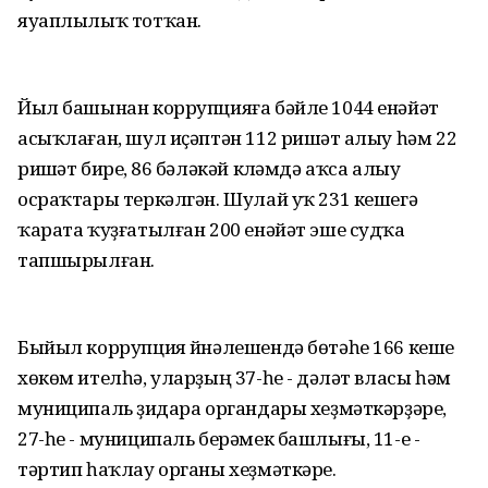
яуаплылыҡ тотҡан.
Йыл башынан коррупцияға бәйле 1044 енәйәт
асыҡлаған, шул иҫәптән 112 ришүәт алыу һәм 22
ришүәт биреү, 86 бәләкәй күләмдә аҡса алыу
осраҡтары теркәлгән. Шулай уҡ 231 кешегә
ҡарата ҡуҙғатылған 200 енәйәт эше судҡа
тапшырылған.
Быйыл коррупция йүнәлешендә бөтәһе 166 кеше
хөкөм ителһә, уларҙың 37-һе - дәүләт власы һәм
муниципаль үҙидара органдары хеҙмәткәрҙәре,
27-һе - муниципаль берәмек башлығы, 11-е -
тәртип һаҡлау органы хеҙмәткәре.