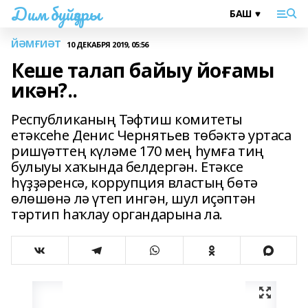
Дим буйҙары
ЙӘМҒИӘТ
10 ДЕКАБРЯ 2019, 05:56
Кеше талап байыу йоғамы
икән?..
Республиканың Тәфтиш комитеты
етәксеһе Денис Чернятьев төбәктә уртаса
ришүәттең күләме 170 мең һумға тиң
булыуы хаҡында белдергән. Етәксе
һүҙҙәренсә, коррупция властың бөтә
өлөшөнә лә үтеп ингән, шул иҫәптән
тәртип һаҡлау органдарына ла.