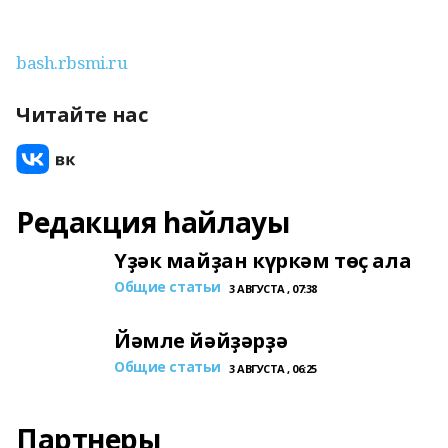
bash.rbsmi.ru
Читайте нас
Редакция һайлауы
Үҙәк майҙан күркәм төҫ ала
Общие статьи
3 АВГУСТА , 07:38
Йәмле йәйҙәрҙә
Общие статьи
3 АВГУСТА , 06:25
Партнеры