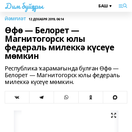
Дим буйҙары
ЙӘМҒИӘТ
12 ДЕКАБРЯ 2019, 06:14
Өфө — Белорет —
Магнитогорск юлы
федераль милеккә күсеүе
мөмкин
Республика ҡарамағында булған Өфө —
Белорет — Магнитогорск юлы федераль
милеккә күсеүе мөмкин.