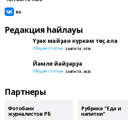
Редакция һайлауы
Үҙәк майҙан күркәм төҫ ала
Общие статьи
3 АВГУСТА , 07:38
Йәмле йәйҙәрҙә
Общие статьи
3 АВГУСТА , 06:25
Партнеры
Фотобанк
Рубрика "Еда и
журналистов РБ
напитки"