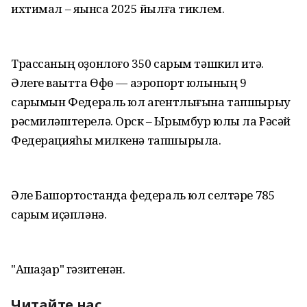
ихтимал – яҡынса 2025 йылға тиклем.
Трассаның оҙонлоғо 350 саҡрым тәшкил итә.
Әлеге ваҡытта Өфө — аэропорт юлының 9
саҡрымын Федераль юл агентлығына тапшырыу
рәсмиләштерелә. Орск – Ырымбур юлы ла Рәсәй
Федерацияһы милкенә тапшырыла.
Әле Башҡортостанда федераль юл селтәре 785
саҡрым иҫәпләнә.
"Ашҡаҙар" гәзитенән.
Читайте нас