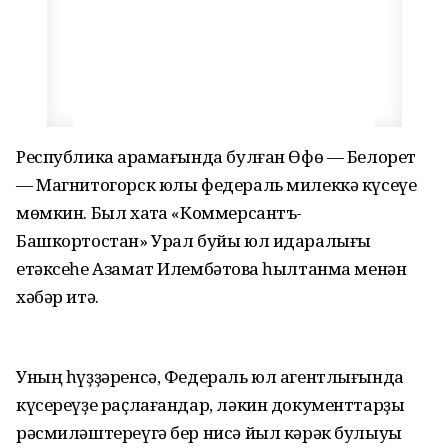
Республика ҡарамағында булған Өфө — Белорет
— Магнитогорск юлы федераль милеккә күсеүе
мөмкин. Был хаҡта «Коммерсантъ-
Башкортостан» Урал буйы юл идаралығы
етәксеһе Азамат Илембәтовҡа һылтанма менән
хәбәр итә.
Уның һүҙҙәренсә, Федераль юл агентлығында
күсереүҙе раҫлағандар, ләкин документтарҙы
рәсмиләштереүгә бер нисә йыл кәрәк булыуы