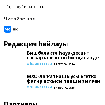
"Торатау" гәзитенән.
Читайте нас
Редакция һайлауы
Бишбүләктә Һауа-десант
ғәскәрҙәре көнө билдәләнде
Общие статьи
2 АВГУСТА , 15:14
МХО-ла ҡатнашыусы егеткә
фатир асҡысы тапшырылған
Общие статьи
1 АВГУСТА , 06:16
Партнеры