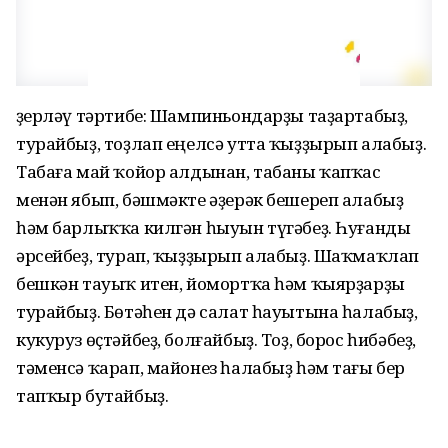
Әҙерләү тәртибе: Шампиньондарҙы таҙартабыҙ,
турайбыҙ, тоҙлап еңелсә утта ҡыҙҙырып алабыҙ.
Табаға май ҡойор алдынан, табаны ҡапҡас
менән ябып, бәшмәкте әҙерәк бешереп алабыҙ
һәм барлыҡҡа килгән һыуын түгәбеҙ. Һуғанды
әрсейбеҙ, турап, ҡыҙҙырып алабыҙ. Шаҡмаҡлап
бешкән тауыҡ итен, йомортҡа һәм ҡыярҙарҙы
турайбыҙ. Бөтәһен дә салат һауытына һалабыҙ,
кукуруз өҫтәйбеҙ, болғайбыҙ. Тоҙ, борос һибәбеҙ,
тәменсә ҡарап, майонез һалабыҙ һәм тағы бер
тапҡыр бутайбыҙ.