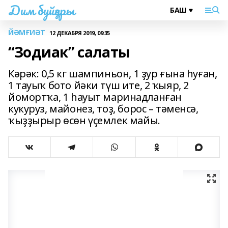
Дим буйҙары
ЙӘМҒИӘТ
12 ДЕКАБРЯ 2019, 09:35
“Зодиак” салаты
Кәрәк: 0,5 кг шампиньон, 1 ҙур ғына һуған,
1 тауыҡ бото йәки түш ите, 2 ҡыяр, 2
йомортҡа, 1 һауыт маринадланған
кукуруз, майонез, тоҙ, борос – тәменсә,
ҡыҙҙырыр өсөн үҫемлек майы.