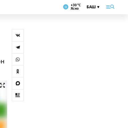
+30 °С
Ясно
он