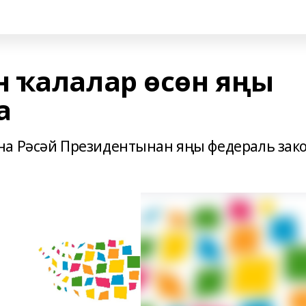
 ҡалалар өсөн яңы
а
на Рәсәй Президентынан яңы федераль зак