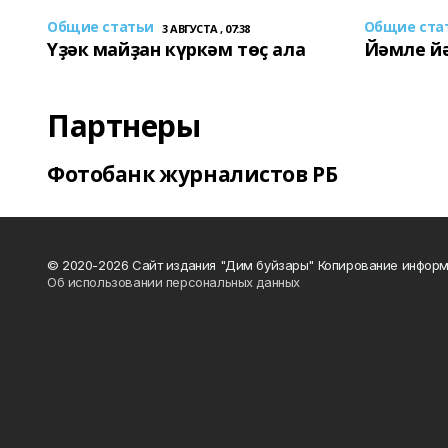
Общие статьи
Общие ста
3 АВГУСТА , 07:38
Үҙәк майҙан күркәм төҫ ала
Йәмле й
Партнеры
Фотобанк журналистов РБ
© 2020-2026 Сайт издания "Дим буйзары" Копирование информ
Об использовании персональных данных