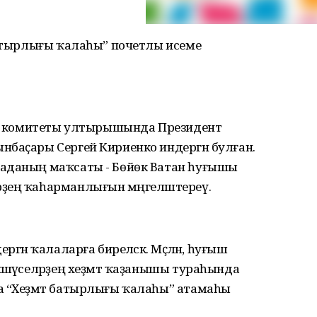
батырлығы ҡалаһы” почетлы исеме
роу комитеты ултырышында Президент
нбаҫары Сергей Кириенко индергән булған.
раданың маҡсаты - Бөйөк Ватан һуғышы
ҙең ҡаһарманлығын мәңгеләштереү.
гән ҡалаларға биреләсәк. Мәҫәлән, һуғыш
әшәүселәрҙең хеҙмәт ҡаҙанышы тураһында
а “Хеҙмәт батырлығы ҡалаһы” атамаһы