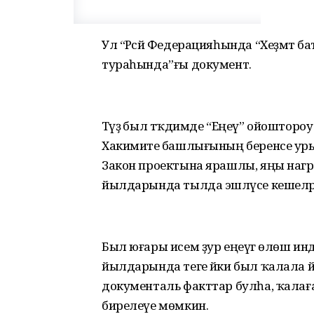
Ул “Рәсәй Федерацияһында “Хеҙмәт 
тураһында”ғы документ.
Тәүҙә был тәҡдимде “Еңеү” ойошто
Хакимиәте башлығының беренсе уры
Закон проектына ярашлы, яңы наг
йылдарында тылда эшләүсе кешеләр
Был юғары исем ҙур еңеүгә өлөш индер
йылдарында теге йәки был ҡалала й
документаль факттар булһа, ҡалағ
бирелеүе мөмкин.