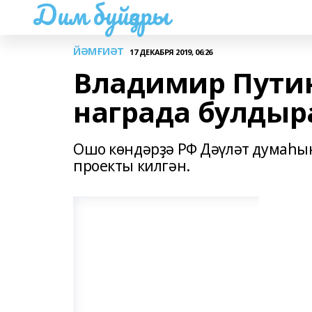
Дим буйҙары
ЙӘМҒИӘТ
17 ДЕКАБРЯ 2019, 06:26
Владимир Путин
награда булдыр
Ошо көндәрҙә РФ Дәүләт думаһы
проекты килгән.