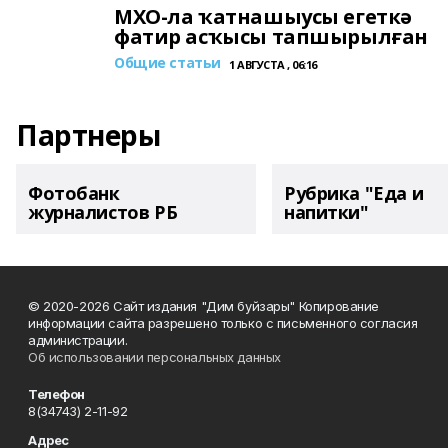
МХО-ла ҡатнашыусы егеткә
фатир асҡысы тапшырылған
Общие статьи
1 АВГУСТА , 06:16
Партнеры
Фотобанк
Рубрика "Еда и
журналистов РБ
напитки"
© 2020-2026 Сайт издания "Дим буйзары" Копирование
информации сайта разрешено только с письменного согласия
администрации.
Об использовании персональных данных
Телефон
8(34743) 2-11-92
Адрес