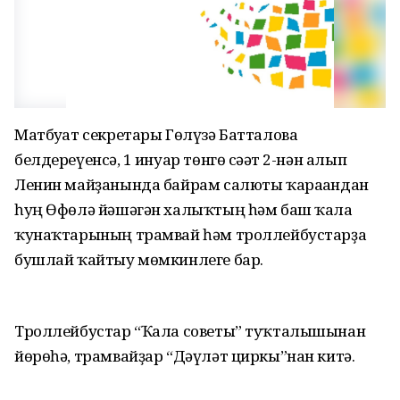
Матбуғат секретары Гөлүзә Батталова
белдереүенсә, 1 ғинуар төнгө сәғәт 2-нән алып
Ленин майҙанында байрам салюты ҡарағандан
һуң Өфөлә йәшәгән халыҡтың һәм баш ҡала
ҡунаҡтарының трамвай һәм троллейбустарҙа
бушлай ҡайтыу мөмкинлеге бар.
Троллейбустар “Ҡала советы” туҡталышынан
йөрөһә, трамвайҙар “Дәүләт циркы”нан китә.