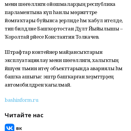
менән шөғөлләнгән ойошмаларҙың республика
парламентына күп һанлы мөрәжәғәттәре
йомғаҡтары буйынса әҙерләнде һәм ҡабул ителде,
тип билдәләне Башҡортостан Дәүләт Йыйылышы –
Ҡоролтай рәйесе Константин Толкачев.
Штрафтар контейнер майҙансыҡтарын
эксплуатациялау менән шөғөлләнгән, халыҡтың
йәшәүен тәьмин итеү объекттарында авариялы һәм
башҡа ашығыс эштәр башҡарған хеҙмәттәрҙең
автомобилдәренә ҡағылмай.
bashinform.ru
Читайте нас