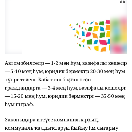
Автомобилселәр — 1-2 мең һум, вазифалы кешеләр
— 5-10 мең һум, юридик берәмектәр 20-30 мең һум
түләргә тейеш. Ҡабаттан боҙған өсөн
граждандарға — 3-4 мең һум, вазифалы кешеләргә
— 15-20 мең һум, юридик берәмектәргә — 35-50 мең
һум штраф.
Закон идара итеүсе компанияларҙың,
коммуналь ҡалдыҡтарҙы йыйыу һәм сығарыу