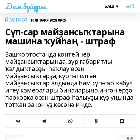
Дим буйҙары
ЙӘМҒИӘТ
10 ЯНВАРЯ 2020, 09:05
Сүп-сар майҙансыҡтарына
машина ҡуйһаң - штраф
Башҡортостанда контейнер
майҙансыҡтарында, ҙур габаритлы
ҡалдыҡтарҙы һаҡлау өсөн
майҙансыҡтарҙа, күрһәтелгән
майҙансыҡтар алдында һәм сүп-сар ҡабул
итеү камералары биналарына ингән ерҙә
парковка өсөн штраф һалыуҙы күҙ уңында
тотҡан закон үҙ көсөнә инде.