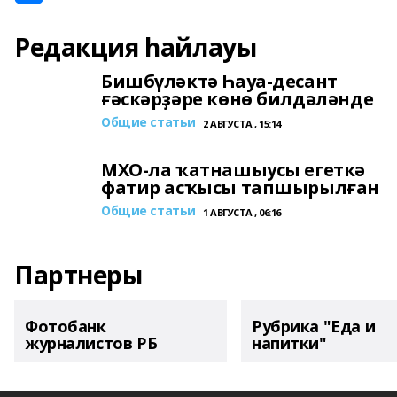
Редакция һайлауы
Бишбүләктә Һауа-десант
ғәскәрҙәре көнө билдәләнде
Общие статьи
2 АВГУСТА , 15:14
МХО-ла ҡатнашыусы егеткә
фатир асҡысы тапшырылған
Общие статьи
1 АВГУСТА , 06:16
Партнеры
Фотобанк
Рубрика "Еда и
журналистов РБ
напитки"