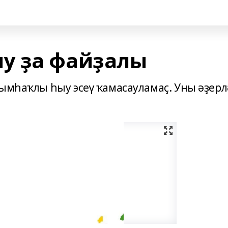
у ҙа файҙалы
рымһаҡлы һыу эсеү ҡамасауламаҫ. Уны әҙерл