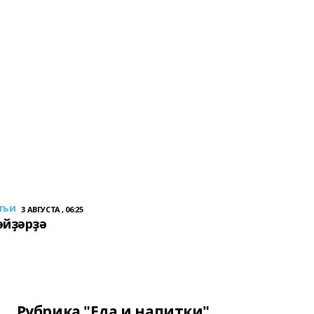
тьи
3 АВГУСТА , 06:25
әйҙәрҙә
Рубрика "Еда и напитки"