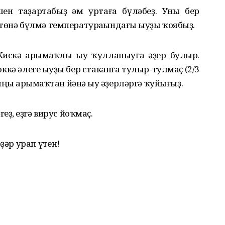
ен таҙартабыҙ һәм уртаға бүләбеҙ. Уны бер
төнә бүлмә температураһындағы һыуҙы ҡоябыҙ.
скә һарымһаҡлы һыу ҡулланыуға әҙер булыр.
өккә әлеге һыуҙы бер стаканға тулыр-тулмаҫ (2/3
яңы һарымһаҡтан йәнә һыу әҙерләргә ҡуйығыҙ.
ҙ, һеҙгә вирус йоҡмаҫ.
ҙәр урап үтһен!