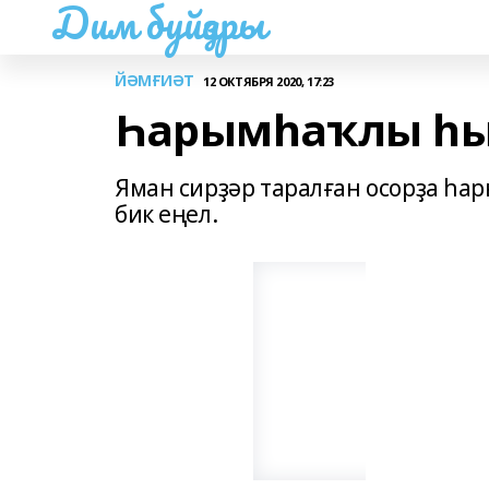
Дим буйҙары
ЙӘМҒИӘТ
12 ОКТЯБРЯ 2020, 17:23
Һарымһаҡлы һы
Яман сирҙәр таралған осорҙа һа
бик еңел.