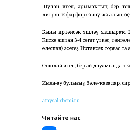
Шулай итеп, һарымһаҡтың бер теш
литрлыҡ фарфор сәйнүккә һалып, өҫ
Быны иртәнсәк эшләү яҡшыраҡ. Ки
Киске аштан 3-4 сәғәт үткәс, төнгөл
өлөшөн) эсегеҙ. Иртәнсәк торғас та 
Ошолай итеп, бер ай дауамында эсһәге
Имен-һау булығыҙ, бәлә-ҡазалар, сир
ataysal.rbsmi.ru
Читайте нас