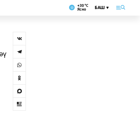
+30 °С
Ясно
әү