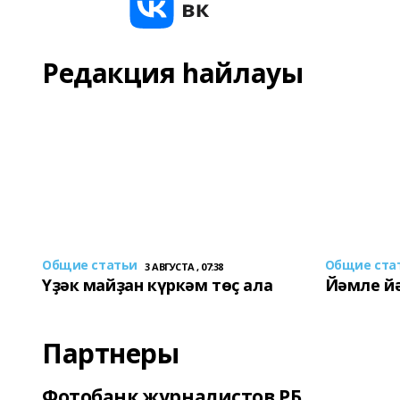
Редакция һайлауы
Общие статьи
Общие ста
3 АВГУСТА , 07:38
Үҙәк майҙан күркәм төҫ ала
Йәмле й
Партнеры
Фотобанк журналистов РБ