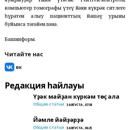
компьютер томографы үтеү йәки күкрәк ситлеге
һүрәтен алыу пациенттың йәшәү урыны
буйынса тәғәйенләнә.
Башинформ.
Читайте нас
Редакция һайлауы
Үҙәк майҙан күркәм төҫ ала
Общие статьи
3 АВГУСТА , 07:38
Йәмле йәйҙәрҙә
Общие статьи
3 АВГУСТА , 06:25