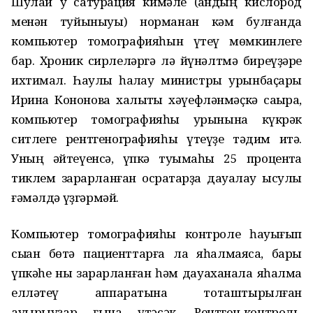
Шулай уҡ сатурация кимәле (ҡандың кислород
менән туйыныуы) норманан кәм булғанда
компьютер томографияһын үтеү мөмкинлеге
бар. Хроник сирлеләргә лә йүнәлтмә биреүҙәре
ихтимал. Һаулыҡ һаҡлау министры урынбаҫары
Ирина Кононова халыҡты хәүефләнмәҫкә саҡыра,
компьютер томографияһы урынына күкрәк
ситлеге рентгенографияһы үтеүҙе тәҡдим итә.
Уның әйтеүенсә, үпкә туҡымаһы 25 процентҡа
тиклем зарарланған осраҡтарҙа дауалау ысулы
ғәмәлдә үҙгәрмәй.
Компьютер томографияһы контроле һауығып
сыҡҡан бөтә пациенттарға ла яһалмаясаҡ, бары
үпкәһе ныҡ зарарланған һәм дауаханала яһалма
елләтеү аппаратына тоташтырылған
ауырыуҙар ғына үтәсәк. Рентген-контроль,