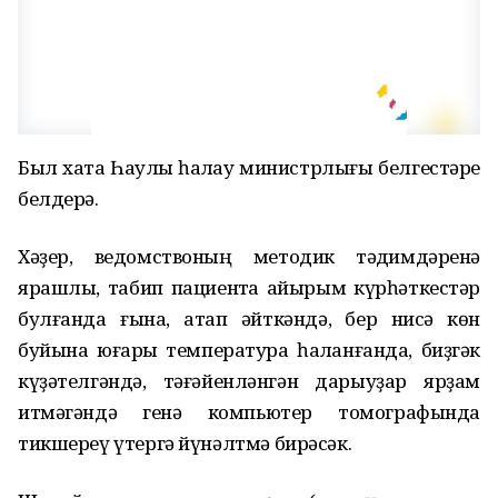
Был хаҡта Һаулыҡ һаҡлау министрлығы белгестәре
белдерә.
Хәҙер, ведомствоның методик тәҡдимдәренә
ярашлы, табип пациентҡа айырым күрһәткестәр
булғанда ғына, атап әйткәндә, бер нисә көн
буйына юғары температура һаҡланғанда, биҙгәк
күҙәтелгәндә, тәғәйенләнгән дарыуҙар ярҙам
итмәгәндә генә компьютер томографында
тикшереү үтергә йүнәлтмә бирәсәк.