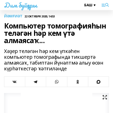
Дим буйҙары
ЙӘМҒИӘТ
22 ОКТЯБРЯ 2020, 14:53
Компьютер томографияһын
теләгән һәр кем үтә
алмаясаҡ...
Хәҙер теләгән һәр кем үпкәһен
компьютер томографында тикшертә
алмаясаҡ, табиптан йүнәлтмә алыу өсөн
күрһәткестәр ҡәтғиләнде