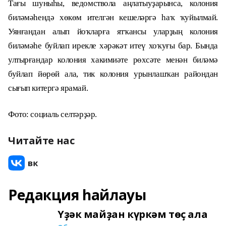
Тағы шуныһы, ведомствола аңлатыуҙарынса, колония
биләмәһендә хөкөм ителгән кешеләргә һаҡ ҡуйылмай.
Уянғандан алып йоҡларға ятҡансы уларҙың колония
биләмәһе буйлап ирекле хәрәкәт итеү хоҡуғы бар. Бында
ултырғандар колония хакимиәте рөхсәте менән биләмә
буйлап йөрөй ала, тик колония урынлашҡан райондан
сығып китергә ярамай.
Фото: социаль селтәрҙәр.
Читайте нас
Редакция һайлауы
Үҙәк майҙан күркәм төҫ ала