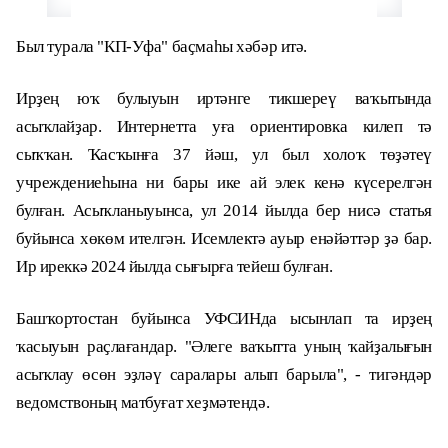
Был турала "КП-Уфа" баҫмаһы хәбәр итә.
Ирҙең юҡ булыуын иртәнге тикшереү ваҡытында
асыҡлайҙар. Интернетта уға ориентировка килеп тә
сыҡҡан. Ҡасҡынға 37 йәш, ул был холоҡ төҙәтеү
учреждениеһына ни бары ике ай элек кенә күсерелгән
булған. Асыҡланыуынса, ул 2014 йылда бер нисә статья
буйынса хөкөм ителгән. Исемлектә ауыр енәйәттәр ҙә бар.
Ир иреккә 2024 йылда сығырға тейеш булған.
Башҡортостан буйынса УФСИНда ысынлап та ирҙең
ҡасыуын раҫлағандар. "Әлеге ваҡытта уның ҡайҙалығын
асыҡлау өсөн эҙләү саралары алып барыла", - тигәндәр
ведомствоның матбуғат хеҙмәтендә.