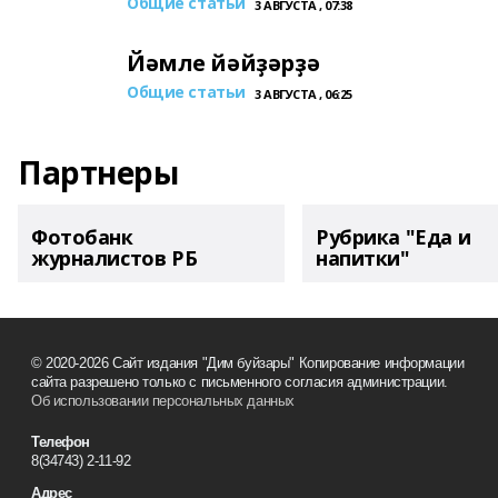
Общие статьи
3 АВГУСТА , 07:38
Йәмле йәйҙәрҙә
Общие статьи
3 АВГУСТА , 06:25
Партнеры
Фотобанк
Рубрика "Еда и
журналистов РБ
напитки"
© 2020-2026 Сайт издания "Дим буйзары" Копирование информации
сайта разрешено только с письменного согласия администрации.
Об использовании персональных данных
Телефон
8(34743) 2-11-92
Адрес