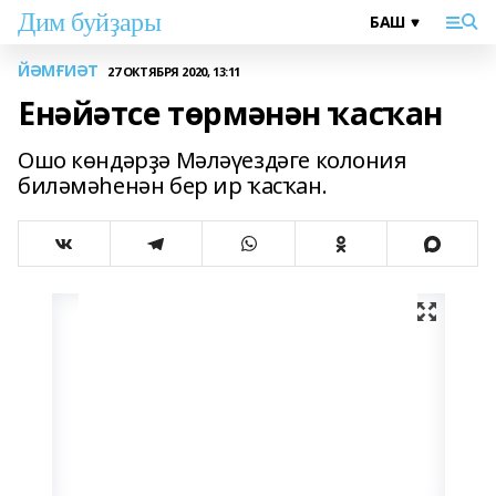
Дим буйҙары
ЙӘМҒИӘТ
27 ОКТЯБРЯ 2020, 13:11
Енәйәтсе төрмәнән ҡасҡан
Ошо көндәрҙә Мәләүездәге колония
биләмәһенән бер ир ҡасҡан.