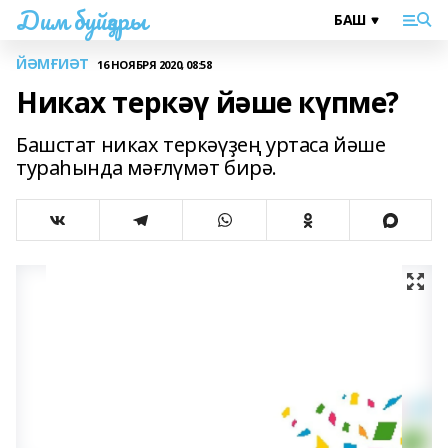
Дим буйҙары
ЙӘМҒИӘТ
16 НОЯБРЯ 2020, 08:58
Никах теркәү йәше күпме?
Башстат никах теркәүҙең уртаса йәше
тураһында мәғлүмәт бирә.