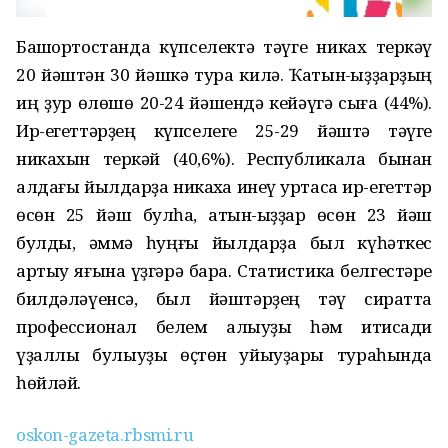
Башҡортостанда күпселектә тәүге никах теркәү
20 йәштән 30 йәшкә тура килә. Ҡатын-ҡыҙҙарҙың
иң ҙур өлөшө 20-24 йәшендә кейәүгә сыға (44%).
Ир-егеттәрҙең күпселеге 25-29 йәштә тәүге
никахын теркәй (40,6%). Республикала бынан
алдағы йылдарҙа никахҡа инеү уртаса ир-егеттәр
өсөн 25 йәш булһа, ҡатын-ҡыҙҙар өсөн 23 йәш
булды, әммә һуңғы йылдарҙа был күһәткес
артыу яғына үҙгәрә бара. Статистика белгестәре
билдәләүенсә, был йәштәрҙең тәү сиратта
профессионал белем алыуҙы һәм иҡтисади
үҙаллы булыуҙы өҫтөн ҡуйыуҙары тураһында
һөйләй.
oskon-gazeta.rbsmi.ru