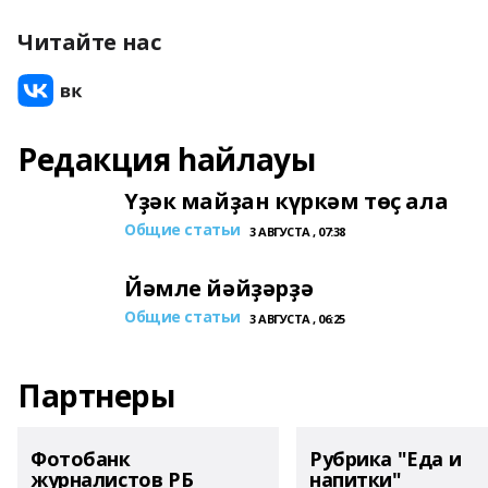
Читайте нас
Редакция һайлауы
Үҙәк майҙан күркәм төҫ ала
Общие статьи
3 АВГУСТА , 07:38
Йәмле йәйҙәрҙә
Общие статьи
3 АВГУСТА , 06:25
Партнеры
Фотобанк
Рубрика "Еда и
журналистов РБ
напитки"