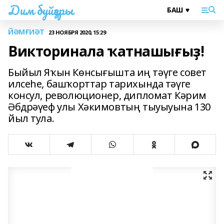
Дим буйҙары
ЙӘМҒИӘТ
23 НОЯБРЯ 2020, 15:29
Викторинала ҡатнашығыҙ!
Быйыл Яҡын Көнсығышта иң тәүге совет
илсеһе, башҡорттар тарихында тәүге
консул, революционер, дипломат Кәрим
Әбдрәүеф улы Хәкимовтың тыуыуына 130
йыл тула.