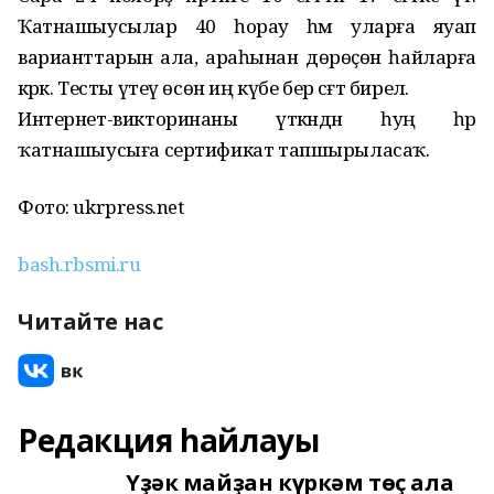
Ҡатнашыусылар 40 һорау һәм уларға яуап
варианттарын ала, араһынан дөрөҫөн һайларға
кәрәк. Тесты үтеү өсөн иң күбе бер сәғәт бирелә.
Интернет-викторинаны үткәндән һуң һәр
ҡатнашыусыға сертификат тапшырыласаҡ.
Фото: ukrpress.net
bash.rbsmi.ru
Читайте нас
Редакция һайлауы
Үҙәк майҙан күркәм төҫ ала