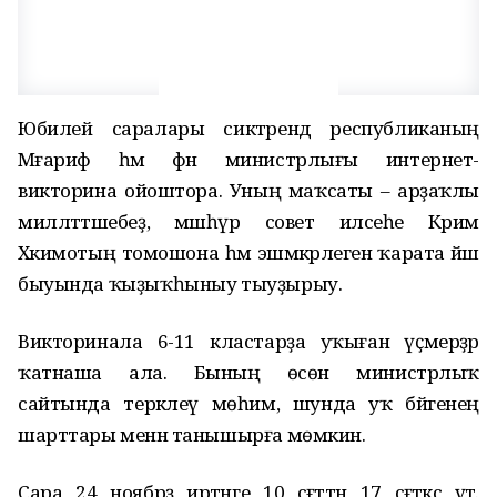
Юбилей саралары сиктәрендә республиканың
Мәғариф һәм фән министрлығы интернет-
викторина ойоштора. Уның маҡсаты – арҙаҡлы
милләттәшебеҙ, мәшһүр совет илсеһе Кәрим
Хәкимотың томошона һәм эшмәкәрлегенә ҡарата йәш
быуында ҡыҙыҡһыныу тыуҙырыу.
Викторинала 6-11 кластарҙа уҡыған үҫмерҙәр
ҡатнаша ала. Бының өсөн министрлыҡ
сайтында теркәлеү мөһим, шунда уҡ бәйгенең
шарттары менән танышырға мөмкин.
Сара 24 ноябрҙә иртәнге 10 сәғәттән 17 сәғәткәсә үтә.