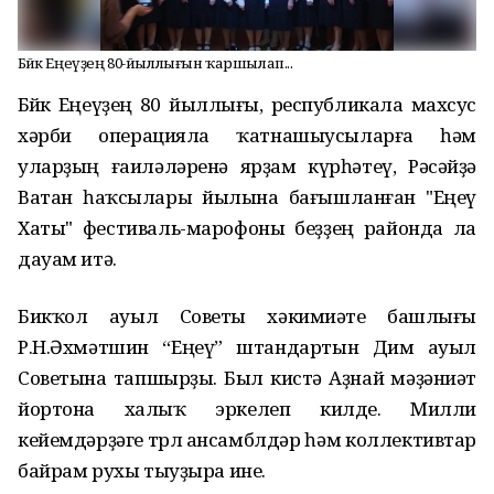
Бөйөк Еңеүҙең 80-йыллығын ҡаршылап...
Бөйөк Еңеүҙең 80 йыллығы, республикала махсус
хәрби операцияла ҡатнашыусыларға һәм
уларҙың ғаиләләренә ярҙам күрһәтеү, Рәсәйҙә
Ватан һаҡсылары йылына бағышланған "Еңеү
Хаты" фестиваль-марофоны беҙҙең районда ла
дауам итә.
Бикҡол ауыл Советы хәкимиәте башлығы
Р.Н.Әхмәтшин “Еңеү” штандартын Дим ауыл
Советына тапшырҙы. Был кистә Аҙнай мәҙәниәт
йортона халыҡ эркелеп килде. Милли
кейемдәрҙәге төрлө ансамблдәр һәм коллективтар
байрам рухы тыуҙыра ине.