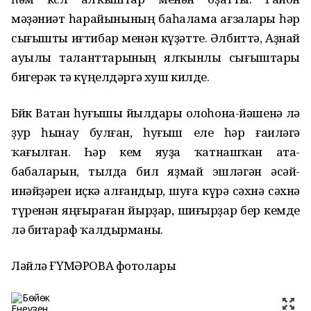
мәҙәниәт һарайынының баһалама ағзалары һәр
сығышты иғтибар менән күҙәтте. Әлбиттә, Аҙнай
ауылы таланттарының ялҡынлы сығыштары
бигерәк тә күңелдәргә хуш килде.
Бөйөк Ватан һуғышы йылдары олоһона-йәшенә лә
ҙур һынау булған, һуғыш еле һәр ғаиләгә
ҡағылған. Һәр кем яуҙа ҡатнашҡан ата-
бабаларын, тылда бил яҙмай эшләгән әсәй-
инәйҙәрен иҫкә алғандыр, шуға күрә сәхнә сәхнә
түренән яңғыраған йырҙар, шиғырҙар бер кемде
лә битараф ҡалдырманы.
Ләйлә ҒҮМӘРОВА фотолары