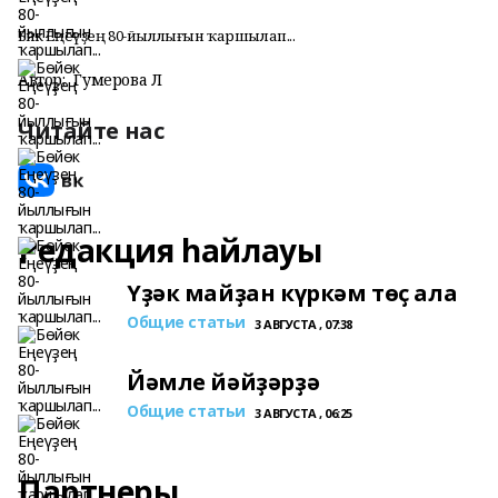
Бөйөк Еңеүҙең 80-йыллығын ҡаршылап...
Автор:
Гумерова Л
Читайте нас
Редакция һайлауы
Үҙәк майҙан күркәм төҫ ала
Общие статьи
3 АВГУСТА , 07:38
Йәмле йәйҙәрҙә
Общие статьи
3 АВГУСТА , 06:25
Партнеры