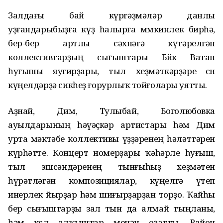
Залдағы бай күргәҙмәләр данлы
уҙғандарыбыҙға күҙ һалырға мөмкинлек бирһә,
бер-бер артлы сәхнәгә күтәрелгән
коллективтарҙың сығыштары Бөйөк Ватан
һуғышы яугирҙары, тыл хеҙмәткәрҙәре өсөн
күңелдәрҙә сикһеҙ ғорурлыҡ тойғолары уятты.
Аҙнай, Дим, Тулыбай, Боголюбовка
ауылдарының һәүәҫкәр артистары һәм Дим
урта мәктәбе коллективы үҙҙәренең һәләттәрен
күрһәтте. Концерт номерҙары ҡәһәрле һуғыш,
тыл эшсәндәренең тынғыһыҙ хеҙмәтен
һүрәтләгән композициялар, күңелгә үтеп
инерлек йырҙар һәм шиғырҙарҙан торҙо. Ҡайһы
бер сығыштарҙы зал тын да алмай тыңланы,
һәм көслө алҡыштар менән оҙатты. Район