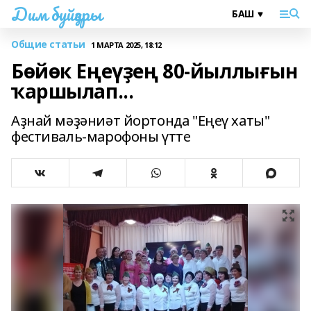
Дим буйҙары
Общие статьи
1 МАРТА 2025, 18:12
Бөйөк Еңеүҙең 80-йыллығын
ҡаршылап...
Аҙнай мәҙәниәт йортонда "Еңеү хаты"
фестиваль-марофоны үтте