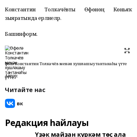
Константин Толкачёвты Өфөнөң Көньяҡ
зыяратында ерләнеләр.
Башинформ.
Өфөлә Константин Толкачёв менән хушлашыу тантанаһы үтте
Автор:
Читайте нас
Редакция һайлауы
Үҙәк майҙан күркәм төҫ ала