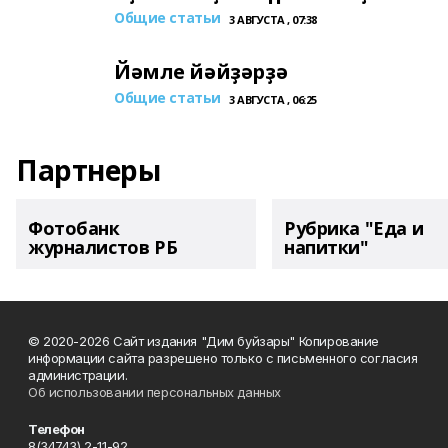
Общие статьи
3 АВГУСТА , 07:38
Йәмле йәйҙәрҙә
Общие статьи
3 АВГУСТА , 06:25
Партнеры
Фотобанк
Рубрика "Еда и
журналистов РБ
напитки"
© 2020-2026 Сайт издания "Дим буйзары" Копирование
информации сайта разрешено только с письменного согласия
администрации.
Об использовании персональных данных
Телефон
8(34743) 2-11-92