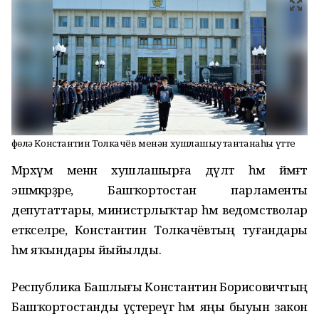
Өфөлә Константин Толкачёв менән хушлашыу тантанаһы үтте
Мәрхүм менән хушлашырға дәүләт һәм йәмәғәт
эшмәкәрҙәре, Башҡортостан парламенты
депутаттары, министрлыҡтар һәм ведомстволар
етәкселәре, Константин Толкачёвтың туғандары
һәм яҡындары йыйылды.
Республика Башлығы Константин Борисовичтың
Башҡортостанды үҫтереүгә һәм яңы быуын закон