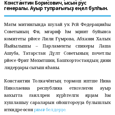
Константин Борисович, ысын рус
генералы. Ауыр тупрағығыҙ еңел булһын.
Матәм митингында шулай уҡ Рәсәй Федерацияһы
Советының Фән, мәғариф һәм мәҙәниәт буйынса
комитеты рәйесе Лилиә Ғүмәрова, Абхазия Халыҡ
Йыйылышы – Парламенты спикеры Лаша
Ашуба, Татарстан Дәүләт Советының почетлы
рәйесе Фәрит Мөхәмәтшин, Башҡортостандың дини
лидерҙары сығыш яһаны.
Константин Толкачёвтың тормош иптәше Нина
Николаевна республика етәкселегенә ауыр
ваҡытта ғаиләләренә күрһәтелгән ярҙам һәм
хушлашыу сараларын ойоштороуҙа булышлыҡ
иткәндәре өсөн
рәхмәт белдерҙе.