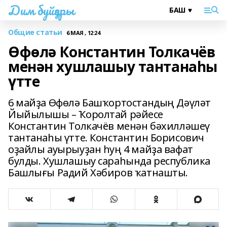
Дим буйҙары
Общие статьи
6 МАЯ , 12:24
Өфөлә Константин Толкачёв
менән хушлашыу тантанаһы
үтте
6 майҙа Өфөлә Башҡортостандың Дәүләт
Йыйылышы – Ҡоролтай рәйесе
Константин Толкачёв менән бәхилләшеү
тантанаһы үтте. Константин Борисович
оҙайлы ауырыуҙан һуң 4 майҙа вафат
булды. Хушлашыу сараһында республика
Башлығы Радий Хәбиров ҡатнашты.