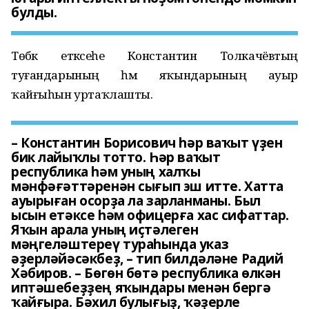
булды.
Төбәк етәксеһе Константин Толкачёвтың
туғандарының һәм яҡындарының ауыр
ҡайғыһын уртаҡлашты.
– Константин Борисович һәр ваҡыт үҙен
бик лайыҡлы тотто. Һәр ваҡыт
республика һәм уның халҡы
мәнфәғәттәренән сығып эш итте. Хатта
ауырыған осорҙа ла зарланманы. Был
ысын етәксе һәм офицерға хас сифаттар.
Яҡын арала уның иҫтәлеген
мәңгеләштереү тураһында указ
әҙерләйәсәкбеҙ, – тип билдәләне Радий
Хәбиров. – Бөгөн бөтә республика өлкән
иптәшебеҙҙең яҡындары менән бергә
ҡайғыра. Бәхил булығыҙ, ҡәҙерле