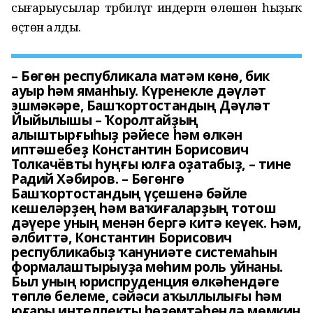
сығарыусылар тәрбиәләүгә индергән өлөшөн һыҙыҡ
өҫтөнә алды.
– Бөгөн республикала матәм көнө, бик
ауыр һәм яманһыу. Күренекле дәүләт
эшмәкәре, Башҡортостандың Дәүләт
Йыйылышы – Ҡоролтайҙың
алыштырғыһыҙ рәйесе һәм өлкән
иптәшебеҙ Константин Борисович
Толкачёвты һуңғы юлға оҙатабыҙ, – тине
Радий Хәбиров. – Бөгөнгө
Башҡортостандың үҫешенә бәйле
кешеләрҙең һәм ваҡиғаларҙың тотош
дәүере уның менән бергә китә кеүек. Һәм,
әлбиттә, Константин Борисович
республикабыҙ ҡануниәте системаһын
формалаштырыуҙа мөһим роль уйнаны.
Был уның юриспруденция өлкәһендәге
төплө белеме, сәйәси аҡыллылығы һәм
юғары интеллекты һөҙөмтәһендә мөмкин