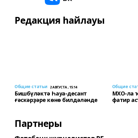
Редакция һайлауы
Общие статьи
Общие ста
2 АВГУСТА , 15:14
Бишбүләктә Һауа-десант
МХО-ла 
ғәскәрҙәре көнө билдәләнде
фатир а
Партнеры