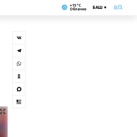
+15 °С
Облачно