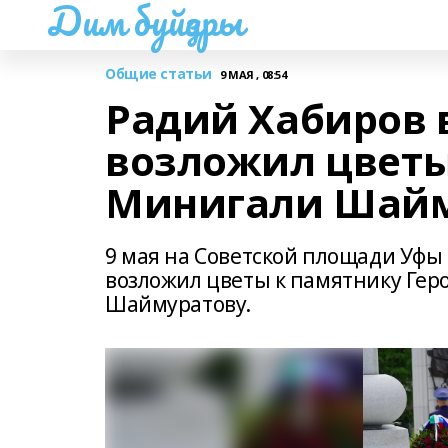
Дим буйҙары
Общие статьи
9 МАЯ , 08:54
Радий Хабиров 
возложил цветы
Минигали Шайм
9 мая на Советской площади Уфы
возложил цветы к памятнику Гер
Шаймуратову.