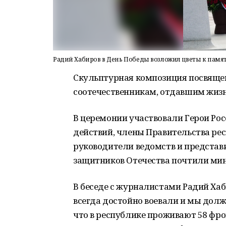
Радий Хабиров в День Победы возложил цветы к пам
Скульптурная композиция посвящен
соотечественникам, отдавшим жизн
В церемонии участвовали Герои Рос
действий, члены Правительства ре
руководители ведомств и представ
защитников Отечества почтили ми
В беседе с журналистами Радий Ха
всегда достойно воевали и мы долж
что в республике проживают 58 фрон