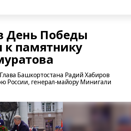
в День Победы
 к памятнику
уратова
 Глава Башкортостана Радий Хабиров
ою России, генерал-майору Минигали