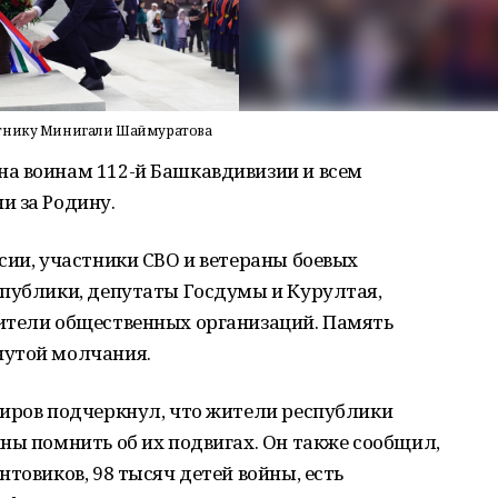
ятнику Минигали Шаймуратова
а воинам 112-й Башкавдивизии и всем
и за Родину.
сии, участники СВО и ветераны боевых
спублики, депутаты Госдумы и Курултая,
ители общественных организаций. Память
нутой молчания.
биров подчеркнул, что жители республики
ны помнить об их подвигах. Он также сообщил,
товиков, 98 тысяч детей войны, есть