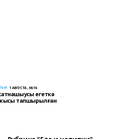
тьи
1 АВГУСТА , 06:16
ҡатнашыусы егеткә
сҡысы тапшырылған