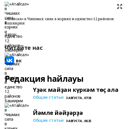
«Атайсал» в Чишмах: сила в корнях и единство 12 районов
Башкирии
Автор:
Читайте нас
Редакция һайлауы
Үҙәк майҙан күркәм төҫ ала
Общие статьи
3 АВГУСТА , 07:38
Йәмле йәйҙәрҙә
Общие статьи
3 АВГУСТА , 06:25