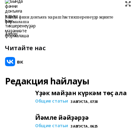
Бында фәнни донъяға ҡараш һәм тикшеренеүҙәр мәҙәниәте
формалаша
Автор:
Читайте нас
Редакция һайлауы
Үҙәк майҙан күркәм төҫ ала
Общие статьи
3 АВГУСТА , 07:38
Йәмле йәйҙәрҙә
Общие статьи
3 АВГУСТА , 06:25