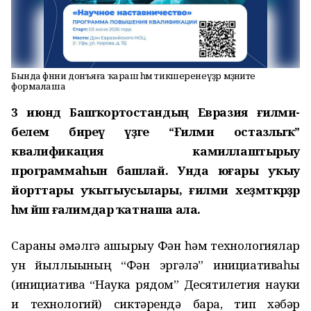
Бында фәнни донъяға ҡараш һәм тикшеренеүҙәр мәҙәниәте
формалаша
3 июндә Башҡортостандың Евразия ғилми-
белем биреү үҙәге “Ғилми остазлыҡ”
квалификация камиллаштырыу
программаһын башлай. Унда юғары уҡыу
йорттары уҡытыусылары, ғилми хеҙмәткәрҙәр
һәм йәш ғалимдар ҡатнаша ала.
Сараны ғәмәлгә ашырыу Фән һәм технологиялар
ун йыллығының “Фән эргәлә” инициативаһы
(инициатива “Наука рядом” Десятилетия науки
и технологий) сиктәрендә бара, тип хәбәр