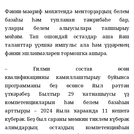
Фәнни-мәғариф мөхитендә менторҙарҙың
белем
базаһы һәм тупланған тәжрибәһе бар
,
уларҙы
белем алыусыларға тапшырыу
мөһим.
Тап
ошондай остаздар аша йәш
таланттар үҫешкә импульс ала һәм үҙҙәренең
фәнни эшләнмәләрен тормошҡа ашыра.
– Ғилми
состав
өсөн
квалификацияны
камиллаштырыу
буйынса
программаны
беҙ өсөнсө
йыл рәттән
үткәрәбеҙ.
Былтыр
29 ҡатнашыусы үҙ
компетенцияларын һәм белем базаһын
арттырҙы
– 2024 йылға ҡарағанда 11 кешегә
күберәк.
Беҙ был сараны мөмкин тиклем күберәк
ғалимдарҙың остаздың компетенцияһын