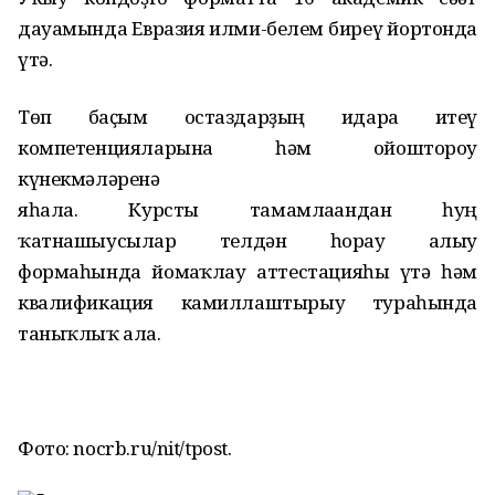
дауамында Евразия ғилми-белем биреү йортонда
үтә.
Төп
баҫым
остаздарҙың идара итеү
компетенцияларына һәм ойоштороу
күнекмәләренә
яһала.
Курсты
тамамлағандан
һуң
ҡатнашыусылар телдән һорау алыу
формаһында йомғаҡлау аттестацияһы үтә һәм
квалификация камиллаштырыу тураһында
таныҡлыҡ ала.
Фото: nocrb.ru/nit/tpost.