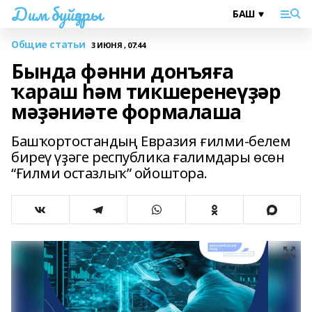
Дим буйҙары
Общие статьи
3 ИЮНЯ , 07:44
Бында фәнни донъяға
ҡараш һәм тикшеренеүҙәр
мәҙәниәте формалаша
Башҡортостандың Евразия ғилми-белем
биреү үҙәге республика ғалимдары өсөн
“Ғилми остазлыҡ” ойоштора.