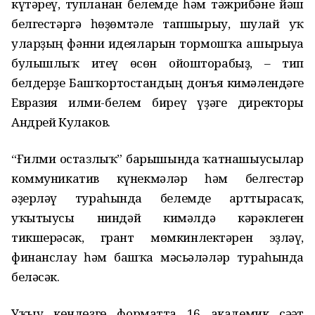
күтәреү, тупланған белемде һәм тәжрибәне йәш
белгестәргә һөҙөмтәле тапшырыу, шулай уҡ
уларҙың фәнни идеяларын тормошҡа ашырыуға
булышлыҡ итеү өсөн ойошторабыҙ,
– тип
белдерҙе Башҡортостандың донъя кимәлендәге
Евразия ғилми-белем биреү үҙәге директоры
Андрей Кулаков.
“Ғилми остазлыҡ” барышында ҡатнашыусылар
коммуникатив күнекмәләр һәм белгестәр
әҙерләү тураһында белемде арттырасаҡ,
уҡытыусы ниндәй кимәлдә кәрәклеген
тикшерәсәк, грант мөмкинлектәрен эҙләү,
финанслау һәм башҡа мәсьәләләр тураһында
беләсәк.
Уҡыу көндөҙгө форматта 16 академик сәғәт